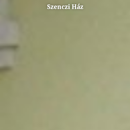
Szenczi Ház