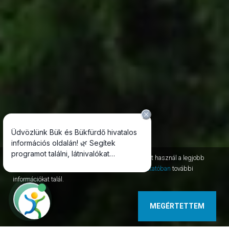
Az oldal session, permanent, third-party cookie-kat használ a legjobb
szolgáltatás nyújtásához. Az
adatvédelmi tájékoztatóban
további
információkat talál.
MEGÉRTETTEM