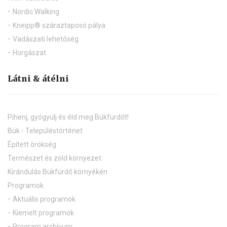
Nordic Walking
Kneipp® száraztaposó pálya
Vadászati lehetőség
Horgászat
Látni & átélni
Pihenj, gyógyulj és éld meg Bükfürdőt!
Bük - Településtörténet
Épített örökség
Természet és zöld környezet
Kirándulás Bükfürdő környékén
Programok
Aktuális programok
Kiemelt programok
Program archívum