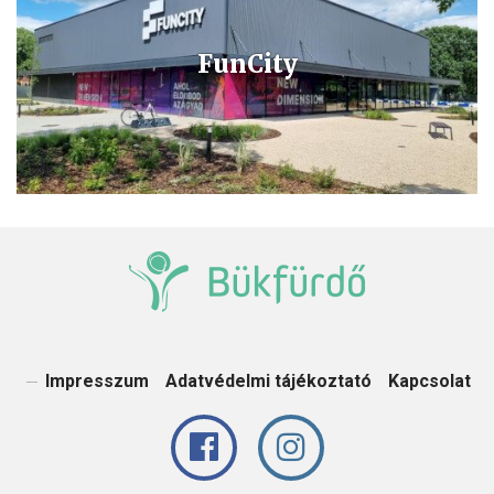
FunCity
Éld át minden érzékszerveddel a kikapcsolódás új dimenzióját!
Impresszum
Adatvédelmi tájékoztató
Kapcsolat