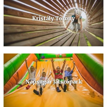
Kristály Torony
Magyarország egyetlen kristályszerkezetű, háromszintes mászó és
kalandpályája, több mint egy kilométer hosszú pályavonallal, óriás
hintával és 200 méteres Flying Fox csúszással.
Napsugár Játszópark