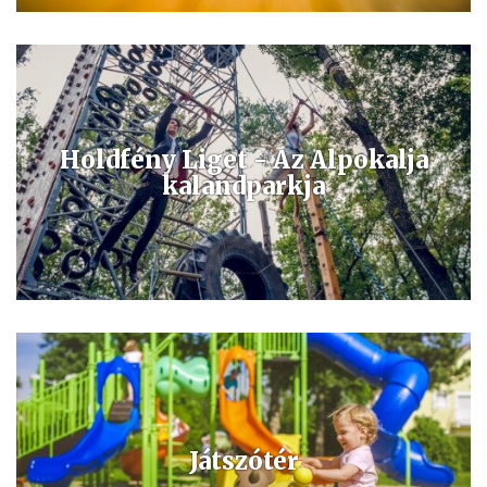
Napsugár Játszópark egy családi élménypark, játszóház, bowling
pálya, squash pályák, fitnesz terem, beltéri kalandpálya, kültéri
játszótér, tavi sétány, minigolf és drótkötélpálya került kialakításra
Holdfény Liget - Az Alpokalja
kalandparkja
A Holdfény Liget egy klasszikus kalandpark a fürdővárostól,
Bükfürdőtől 20 km-re a Kőszeg-hegyalján, ahol drótkötélpályák,
játékok, kisvasút, élményösvény is várja a látogatókat.
Játszótér