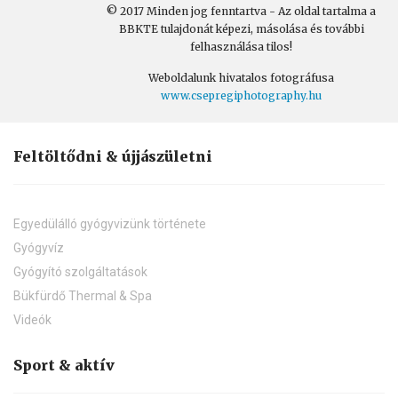
© 2017 Minden jog fenntartva - Az oldal tartalma a
BBKTE tulajdonát képezi, másolása és további
felhasználása tilos!
Weboldalunk hivatalos fotográfusa
www.csepregiphotography.hu
Feltöltődni & újjászületni
Egyedülálló gyógyvizünk története
Gyógyvíz
Gyógyító szolgáltatások
Bükfürdő Thermal & Spa
Videók
Sport & aktív