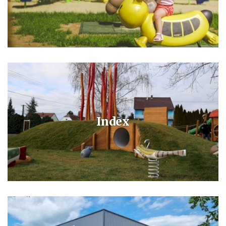
A bükfürdői Sportparkban található a fürdőváros egyik legszebb
játszótere, színes gyerekvilág, ahol a nyári hónapokban ingyenes
sport és játékanimáció működik.
Index
Legyen szó aktív és passzív pihenésről, Bükfürdő minden igényt
kielégít. Programok, szálláslehetőségek és információk kapcsán
keresse fel honlapunkat!