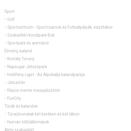
Sport
Golf
Sportcentrum - Sportcsarnok és Futballpályák, edzőtábor
Szabadtéri kondipark Bük
Sportpark és animáció
Élmény, kaland
Kristály Torony
Napsugár Játszópark
Holdfény Liget - Az Alpokalja kalandparkja
Játszótér
Répce mente mesejátszótér
FunCity
Túrák és kalandok
Túraútvonalak két keréken és két lábon
Humán töltőállomások
Aktív szabadidő