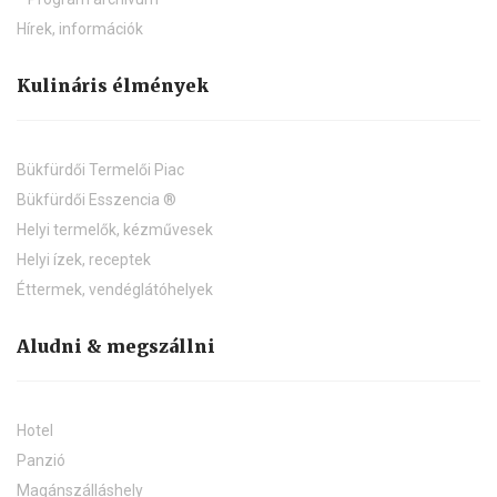
Hírek, információk
Kulináris élmények
Bükfürdői Termelői Piac
Bükfürdői Esszencia ®
Helyi termelők, kézművesek
Helyi ízek, receptek
Éttermek, vendéglátóhelyek
Aludni & megszállni
Hotel
Panzió
Magánszálláshely