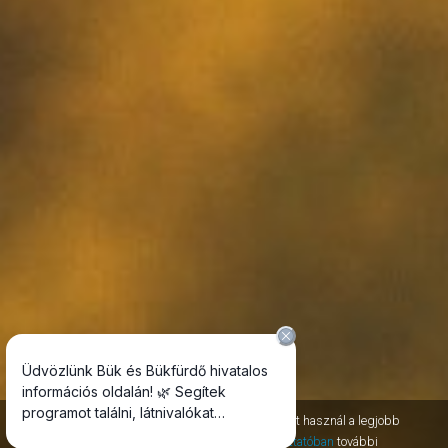
Az oldal session, permanent, third-party cookie-kat használ a legjobb
szolgáltatás nyújtásához. Az
adatvédelmi tájékoztatóban
további