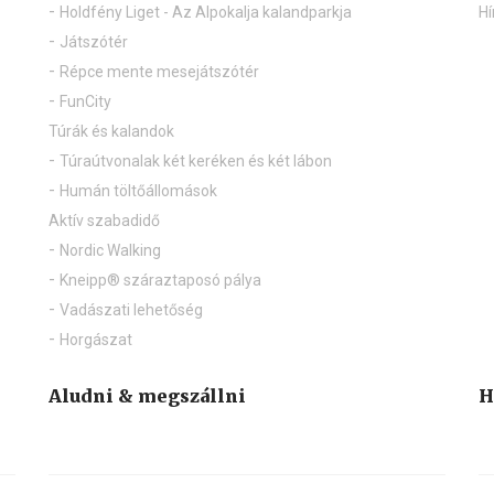
Holdfény Liget - Az Alpokalja kalandparkja
Hí
Játszótér
Répce mente mesejátszótér
FunCity
Túrák és kalandok
Túraútvonalak két keréken és két lábon
Humán töltőállomások
Aktív szabadidő
Nordic Walking
Kneipp® száraztaposó pálya
Vadászati lehetőség
Horgászat
Aludni & megszállni
H