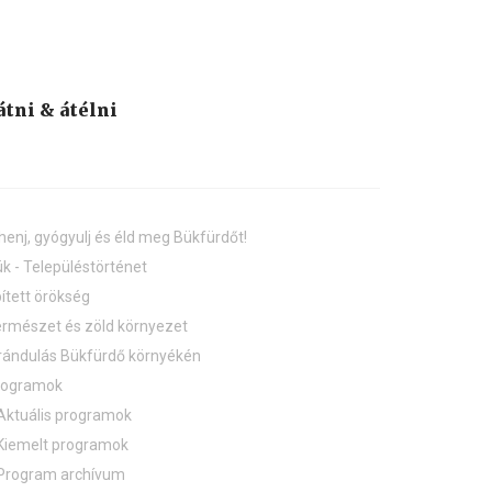
átni & átélni
henj, gyógyulj és éld meg Bükfürdőt!
k - Településtörténet
ített örökség
rmészet és zöld környezet
rándulás Bükfürdő környékén
rogramok
Aktuális programok
Kiemelt programok
Program archívum