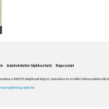
ezt a különleges programot! A kisvonat a szállodáktól
indul, a gyerekeket mese, játék, bohócok, színház és finom
falatok várják.
Egy délelőtt, amit még sokáig emlegetni fognak!
um
Adatvédelmi tájékoztató
Kapcsolat
artalma a BBKTE tulajdonát képezi, másolása és további felhasználása tilos
sepregiphotography.hu