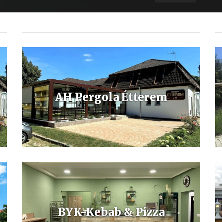
AH Pergola Étterem
AH Pergola Étterem
Az Apartman Hotel Étterme megújult!
BYK-Kebab & Pizza