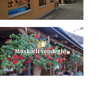
Klasszikus és modern fogások, helyi ízek, kellemes
környezetben.
Muskátli vendéglő
Mottónk:
“Vendégként érkezni, barátként távozni”