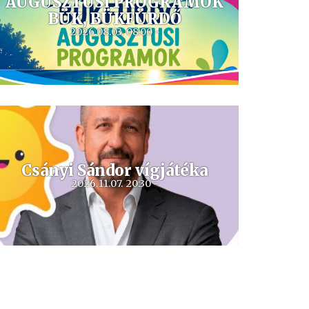
AUGUSZTUSI PROGRAMOK
BÜK, BÜKFÜRDŐ
2026.08.03. 08:00 -
Csányi Sándor vígjátéka
2026.11.07. 20:30 -