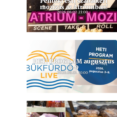
Pénteki esti szabadtéri
mozizás az Átriumban!
2026.08.07. 21:00 -
HETI PROGRAM augusztus
3-9
2026.08.03. 10:00 -