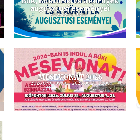
Bük, Bükfürdő és a környék
augusztusi eseményei
2026.08.01. 08:00 -
MESEVONAT 2026
2026.07.31. 09:00 - 2026.08.21. 12:00
A Büki Mesevonat ismét útnak indul, hogy a Bükfürdőn
nyaraló gyermekeket egy felejthetetlen kalandra vigye. Ha
családok pihennek Önöknél, kérjük, ajánlják figyelmükbe