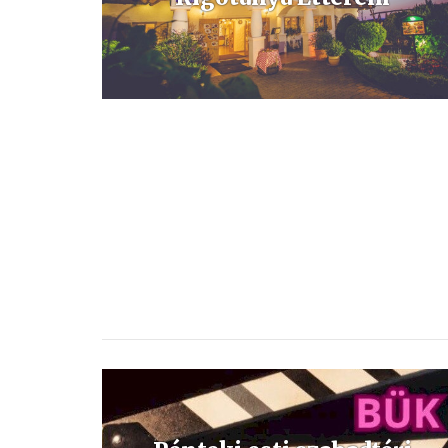
A RIGÓTANYA Étterem és Panzió tradicionális, magyaros
külsővel és belsővel rendelkezik.