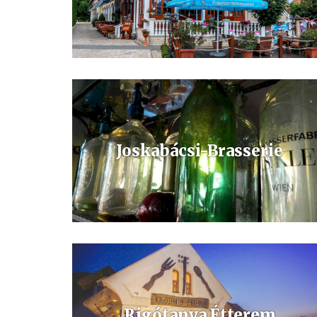
Alsó-Bükön, a híres gyógyfürdőtől pár percnyi autóútra
található a hangulatos Bajor Panzió Étterem.
Joskabácsi-Brasserie
Bükfürdőn igazi pub hangulat - napsütéses terasz, mindig
friss & hideg csapolt sörök, jeges & frissítő koktélok,
prémium burgerek, klasszikusok & pizzák!
Rigótanya Étterem