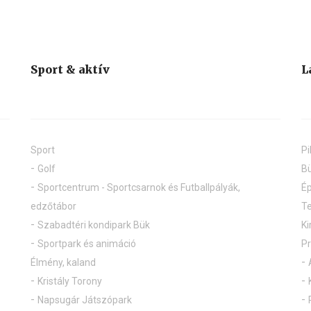
Sport & aktív
L
Sport
Pi
Golf
Bü
Sportcentrum - Sportcsarnok és Futballpályák,
Ép
edzőtábor
Te
Szabadtéri kondipark Bük
Ki
Sportpark és animáció
P
Élmény, kaland
Kristály Torony
Napsugár Játszópark