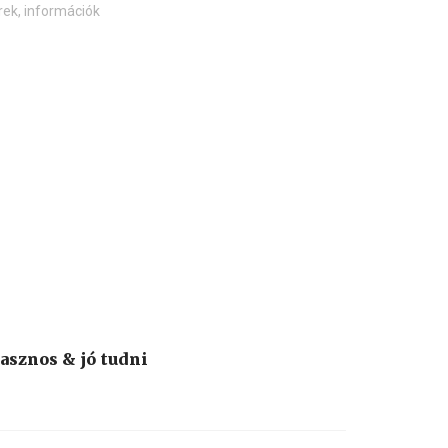
rek, információk
asznos & jó tudni