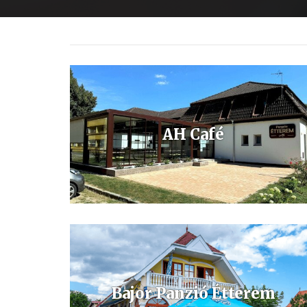
AH Café
AH Café
Bajor Panzió Étterem