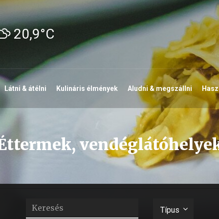
20,9°C
Látni & átélni
Kulináris élmények
Aludni & megszállni
Haszn
Éttermek, vendéglátóhelye
Keresés
Típus
Típus