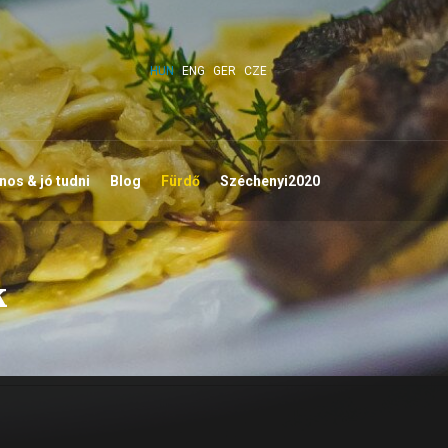
HUN
ENG
GER
CZE
os & jó tudni
Blog
Fürdő
Széchenyi2020
k