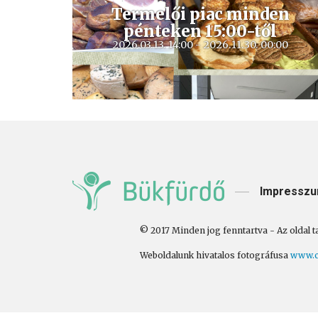
Termelői piac minden
pénteken 15:00-től
2026.03.13. 14:00 - 2026.11.30. 00:00
A TERMELŐI PIAC
BÜKFÜRDŐ TERMÁL TÉR
Impressz
© 2017 Minden jog fenntartva - Az oldal t
Weboldalunk hivatalos fotográfusa
www.c