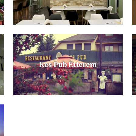
Bük központjában, a körforgalomnál vár a BYK-Kebab &
pizza étterem.
Kes Pub Étterem
Éttermünk Bük város szívében, a főutcán található.