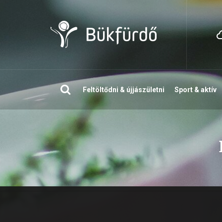
Keresés
Feltöltődni & újjászületni
Sport & aktív