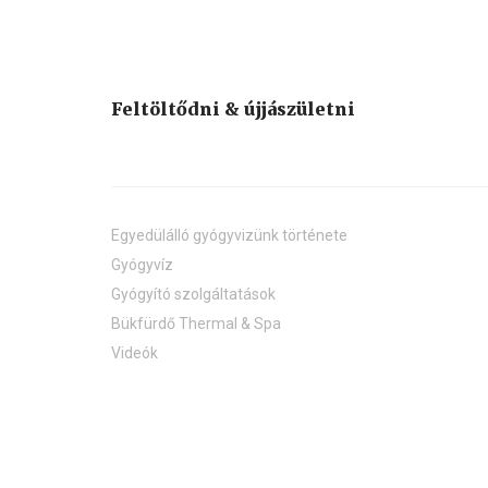
Feltöltődni & újjászületni
Egyedülálló gyógyvizünk története
Gyógyvíz
Gyógyító szolgáltatások
Bükfürdő Thermal & Spa
Videók