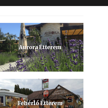
Aurora Étterem
Az Aurora étterem Bükfürdő zöldövezetében, a
gyógyfürdőtől mindössze pár perc sétára található.
Fehérló Étterem