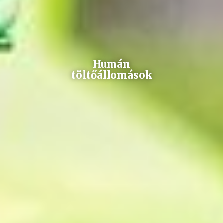
Humán
töltőállomások