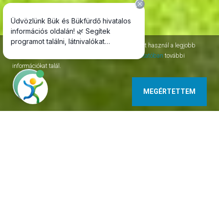
Az oldal session, permanent, third-party cookie-kat használ a legjobb
szolgáltatás nyújtásához. Az
adatvédelmi tájékoztatóban
további
információkat talál.
MEGÉRTETTEM