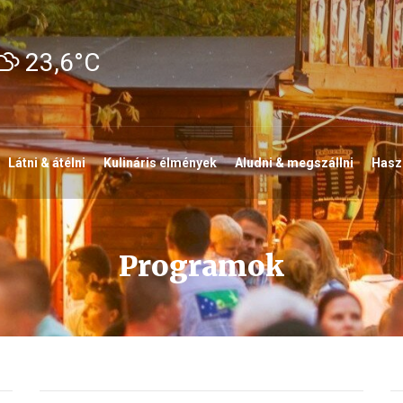
23,6°C
Látni & átélni
Kulináris élmények
Aludni & megszállni
Haszn
Programok