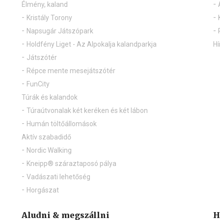
Élmény, kaland
Kristály Torony
Napsugár Játszópark
Holdfény Liget - Az Alpokalja kalandparkja
Hí
Játszótér
Répce mente mesejátszótér
FunCity
Túrák és kalandok
Túraútvonalak két keréken és két lábon
Humán töltőállomások
Aktív szabadidő
Nordic Walking
Kneipp® száraztaposó pálya
Vadászati lehetőség
Horgászat
Aludni & megszállni
H