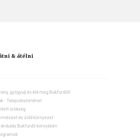
átni & átélni
henj, gyógyulj és éld meg Bükfürdőt!
k - Településtörténet
ített örökség
rmészet és zöld környezet
rándulás Bükfürdő környékén
rogramok