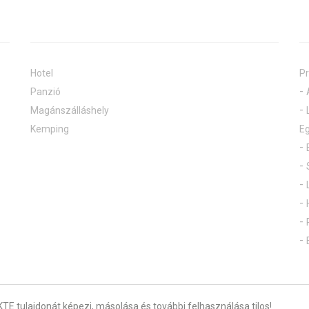
Hotel
Pr
Panzió
Magánszálláshely
Kemping
Eg
TE tulajdonát képezi, másolása és további felhasználása tilos!