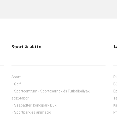
Sport & aktív
L
Sport
Pi
Golf
Bü
Sportcentrum - Sportcsarnok és Futballpályák,
Ép
edzőtábor
Te
Szabadtéri kondipark Bük
Ki
Sportpark és animáció
P