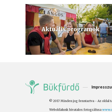
Aktuális programok
Folyamatosan frissülő, aktuális büki és bükfürdői
programok és rendezvények
Impressz
© 2017 Minden jog fenntartva - Az oldal t
Weboldalunk hivatalos fotográfusa
www.c