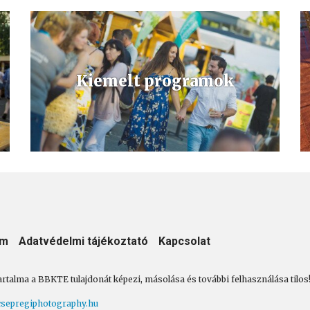
Kiemelt programok
Büki, bükfürdői kiemelt programok, városi rendezvények,
nyári fesztiválok, zenei koncertek, hagyományőrző- és
gyerekprogramok.
um
Adatvédelmi tájékoztató
Kapcsolat
artalma a BBKTE tulajdonát képezi, másolása és további felhasználása tilos
sepregiphotography.hu