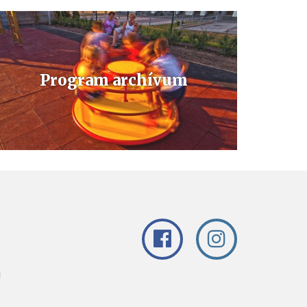
Program archívum
Folyamatosan frissülő, aktuális büki és bükfürdői
programok és rendezvények
!