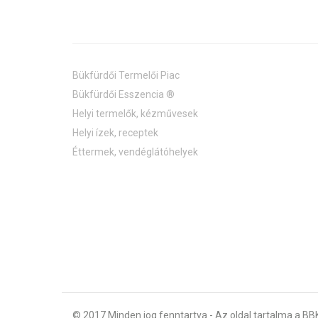
Bükfürdői Termelői Piac
Bükfürdői Esszencia ®
Helyi termelők, kézművesek
Helyi ízek, receptek
Éttermek, vendéglátóhelyek
© 2017 Minden jog fenntartva - Az oldal tartalma a BBK