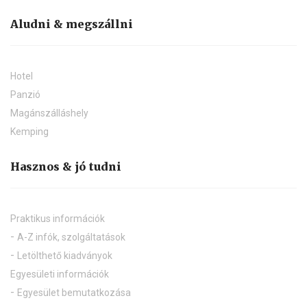
Aludni & megszállni
Hotel
Panzió
Magánszálláshely
Kemping
Hasznos & jó tudni
Praktikus információk
A-Z infók, szolgáltatások
Letölthető kiadványok
Egyesületi információk
Egyesület bemutatkozása