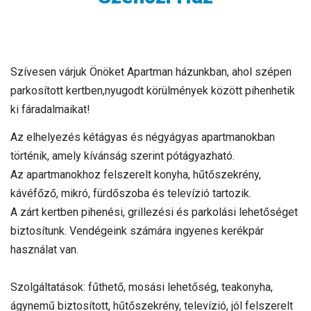
Szívesen várjuk Önöket Apartman házunkban, ahol szépen
parkosított kertben,nyugodt körülmények között pihenhetik
ki fáradalmaikat!
Az elhelyezés kétágyas és négyágyas apartmanokban
történik, amely kívánság szerint pótágyazható.
Az apartmanokhoz felszerelt konyha, hűtőszekrény,
kávéfőző, mikró, fürdőszoba és televízió tartozik.
A zárt kertben pihenési, grillezési és parkolási lehetőséget
biztosítunk. Vendégeink számára ingyenes kerékpár
használat van.
Szolgáltatások: fűthető, mosási lehetőség, teakonyha,
ágynemű biztosított, hűtőszekrény, televízió, jól felszerelt