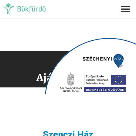
Ajánlatkérés
Szenczi Ház