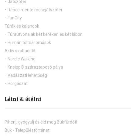
Játszótér
Répce mente mesejátszótér
FunCity
Túrák és kalandok
Túraútvonalak két keréken és két lábon
Humán töltőállomások
Aktív szabadidő
Nordic Walking
Kneipp® száraztaposó pálya
Vadászati lehetőség
Horgászat
Látni & átélni
Pihenj, gyógyulj és éld meg Bükfürdőt!
Bük - Településtörténet