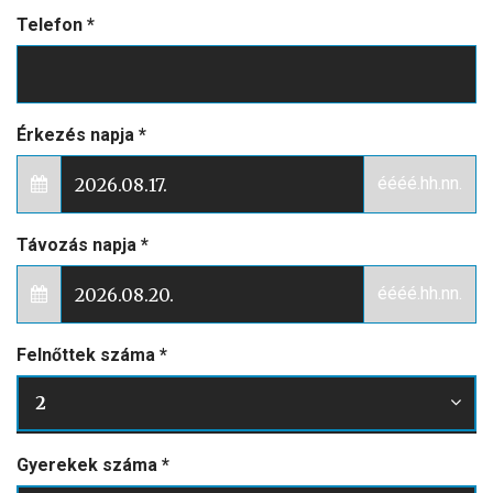
Telefon
*
Érkezés napja
*
éééé.hh.nn.
Távozás napja
*
éééé.hh.nn.
Felnőttek száma
*
2
Gyerekek száma
*