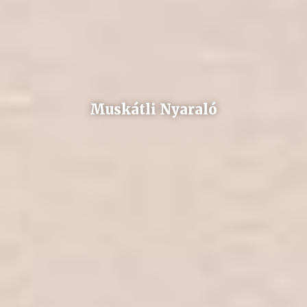
Muskátli Nyaraló