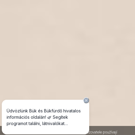
Jako většina internetových stránek, i stránky Provozovatele používají