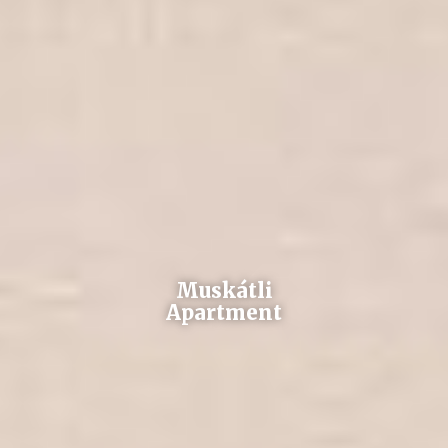
Muskátli
Apartment