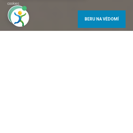
cookies.
BERU NA VĚDOMÍ
9740 Bükfürdő Muskátli sor 7. Maďarsko
+36 20 354 95 62, +36 94 359 113
info@onyx-tours.hu