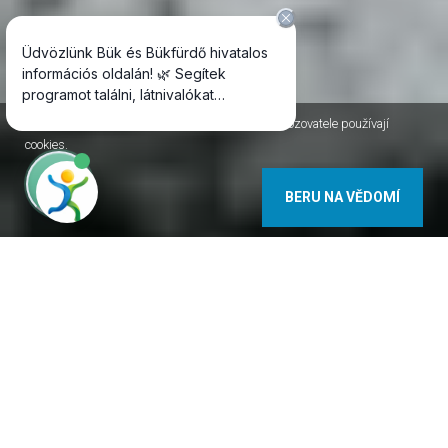
Jako většina internetových stránek, i stránky Provozovatele používají
cookies.
BERU NA VĚDOMÍ