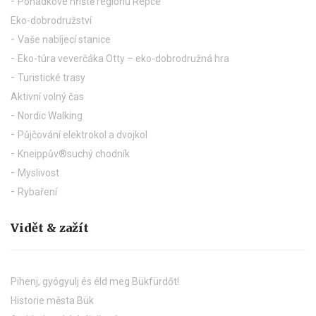
Pohádkové hřiště regionu Répce
Eko-dobrodružství
Vaše nabíjecí stanice
Eko-túra veverčáka Otty – eko-dobrodružná hra
Turistické trasy
Aktivní volný čas
Nordic Walking
Půjčování elektrokol a dvojkol
Kneippův®suchý chodník
Myslivost
Rybaření
Vidět & zažít
Pihenj, gyógyulj és éld meg Bükfürdőt!
Historie města Bük