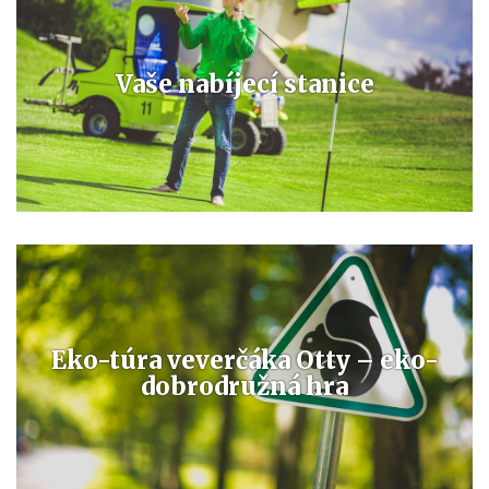
Vaše nabíjecí stanice
Eko-túra veverčáka Otty – eko-
dobrodružná hra