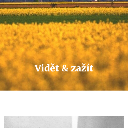
Vidět & zažít