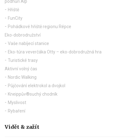
podhůří Alp
Hřiště
FunCity
Pohádkové hřiště regionu Répce
Eko-dobrodružství
Vaše nabíjecí stanice
Eko-túra veverčáka Otty – eko-dobrodružná hra
Turistické trasy
Aktivní volný čas
Nordic Walking
Půjčování elektrokol a dvojkol
Kneippův®suchý chodník
Myslivost
Rybaření
Vidět & zažít