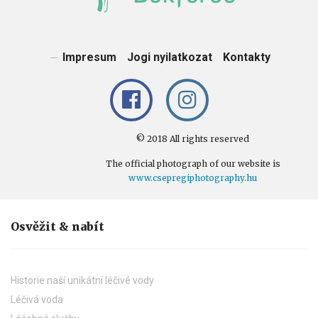
Impresum
Jogi nyilatkozat
Kontakty
© 2018 All rights reserved
The official photograph of our website is
www.csepregiphotography.hu
Osvěžit & nabít
Historie naší unikátní léčivé vody
Léčivá voda