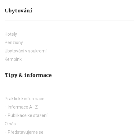
Ubytování
Hotely
Penziony
Ubytování v soukromí
Kempink
Tipy & informace
Praktické informace
Informace A–Z
Publikace ke stažení
O nás
Představujeme se