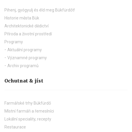
Pihenj, gyógyulj és éld meg Bükfürdőt!
Historie města Bük
Architektonické dědictví
Příroda a životní prostředí
Programy
Aktuální programy
Významné programy
Archiv programů
Ochutnat & jíst
Farmářské trhy Bükfürdő
Místní farmáři a řemeslníci
Lokální speciality, recepty
Restaurace