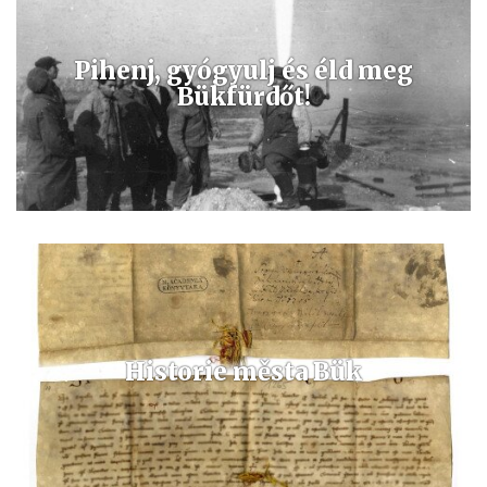
Pihenj, gyógyulj és éld meg
Bükfürdőt!
Az egyedi összetételű gyógyvíz rendkívül magas ásványi anyag
tartalommal rendelkezik, kiválóan alkalmas a mozgásszervi betegség
kezelésére és ivókúra formájában is alkalmazható.
Historie města Bük