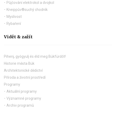
Půjčování elektrokol a dvojkol
Kneippův®suchý chodník
Myslivost
Rybaření
Vidět & zažít
Pihenj, gyógyulj és éld meg Bükfürdőt!
Historie města Bük
Architektonické dědictví
Příroda a životní prostředí
Programy
Aktuální programy
Významné programy
Archiv programů