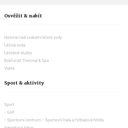
Osvěžit & nabít
Historie naší unikátní léčivé vody
Léčivá voda
Léčebné služby
Bükfürdő Thermal & Spa
Videa
Sport & aktivity
Sport
Golf
Sportovní centrum – Sportovní hala a fotbalová hřiště,
tréninkový tábor