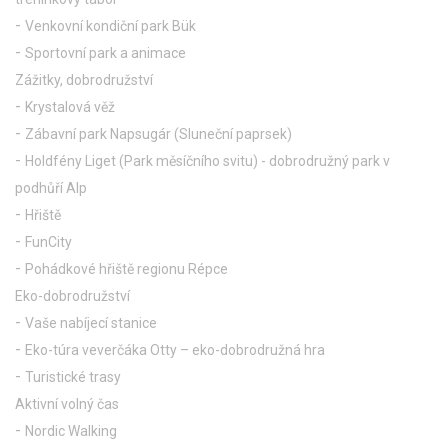
Venkovní kondiční park Bük
Sportovní park a animace
Zážitky, dobrodružství
Krystalová věž
Zábavní park Napsugár (Sluneční paprsek)
Holdfény Liget (Park měsíčního svitu) - dobrodružný park v
podhůří Alp
Hřiště
FunCity
Pohádkové hřiště regionu Répce
Eko-dobrodružství
Vaše nabíjecí stanice
Eko-túra veverčáka Otty – eko-dobrodružná hra
Turistické trasy
Aktivní volný čas
Nordic Walking