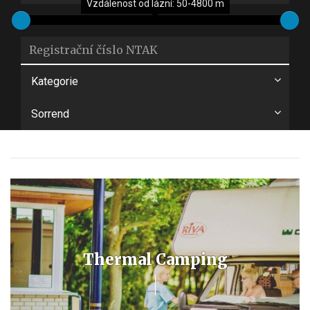
Vzdálenost od lázní: 50-4800 m
(
Kategorie
Sorrend
Thermal Camping