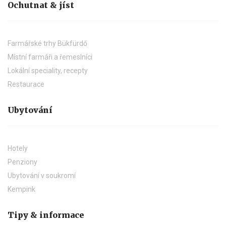
Ochutnat & jíst
Farmářské trhy Bükfürdő
Místní farmáři a řemeslníci
Lokální speciality, recepty
Restaurace
Ubytování
Hotely
Penziony
Ubytování v soukromí
Kempink
Tipy & informace