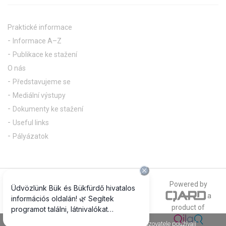
Praktické informace
Informace A–Z
Publikace ke stažení
O nás
Představujeme se
Mediální výstupy
Dokumenty ke stažení
Useful links
Pályázatok
© 2018 All rights reserved
Powered by
a
The official photograph of our website is
product of
www.csepregiphotography.hu
Jako většina internetových stránek, i stránky Provozovatele používají