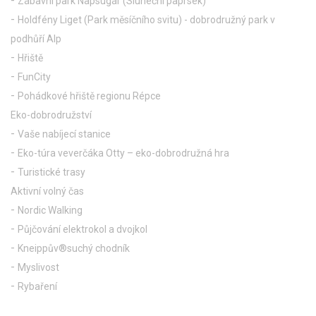
Zábavní park Napsugár (Sluneční paprsek)
Holdfény Liget (Park měsíčního svitu) - dobrodružný park v
podhůří Alp
Hřiště
FunCity
Pohádkové hřiště regionu Répce
Eko-dobrodružství
Vaše nabíjecí stanice
Eko-túra veverčáka Otty – eko-dobrodružná hra
Turistické trasy
Aktivní volný čas
Nordic Walking
Půjčování elektrokol a dvojkol
Kneippův®suchý chodník
Myslivost
Rybaření