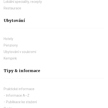
Lokální speciality, recepty
Restaurace
Ubytování
Hotely
Penziony
Ubytování v soukromí
Kempink
Tipy & informace
Praktické informace
Informace A–Z
Publikace ke stažení