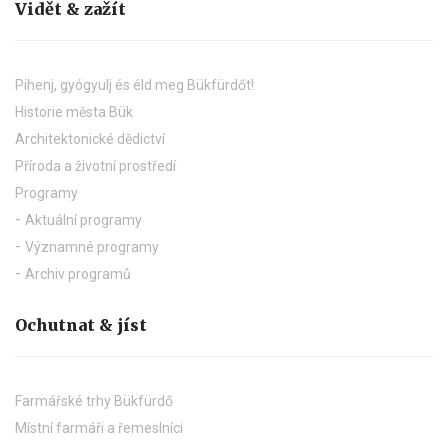
Vidět & zažít
Pihenj, gyógyulj és éld meg Bükfürdőt!
Historie města Bük
Architektonické dědictví
Příroda a životní prostředí
Programy
Aktuální programy
Významné programy
Archiv programů
Ochutnat & jíst
Farmářské trhy Bükfürdő
Místní farmáři a řemeslníci