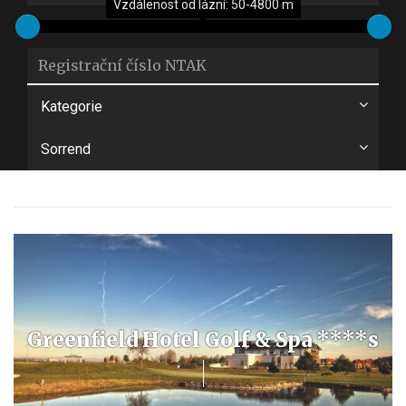
Vzdálenost od lázní: 50-4800 m
(
Kategorie
Sorrend
Greenfield Hotel Golf & Spa ****s