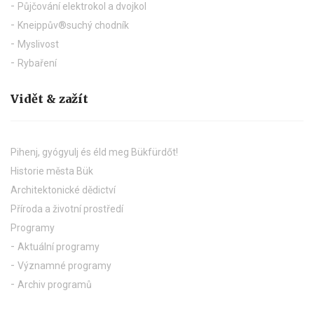
Půjčování elektrokol a dvojkol
Kneippův®suchý chodník
Myslivost
Rybaření
Vidět & zažít
Pihenj, gyógyulj és éld meg Bükfürdőt!
Historie města Bük
Architektonické dědictví
Příroda a životní prostředí
Programy
Aktuální programy
Významné programy
Archiv programů