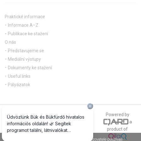
Praktické informace
Informace A–Z
Publikace ke stažení
O nás
Představujeme se
Mediální výstupy
Dokumenty ke stažení
Useful links
Pályázatok
© 2018 All rights reserved
Powered by
a
The official photograph of our website is
product of
www.csepregiphotography.hu
Jako většina internetových stránek, i stránky Provozovatele používají