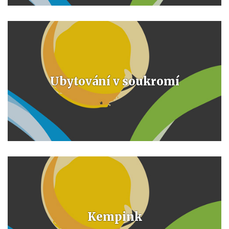
Ubytování v soukromí
Kempink