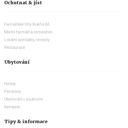
Ochutnat & jíst
Farmářské trhy Bükfürdő
Místní farmáři a řemeslníci
Lokální speciality, recepty
Restaurace
Ubytování
Hotely
Penziony
Ubytování v soukromí
Kempink
Tipy & informace