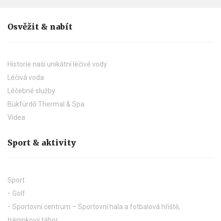
Osvěžit & nabít
Historie naší unikátní léčivé vody
Léčivá voda
Léčebné služby
Bükfürdő Thermal & Spa
Videa
Sport & aktivity
Sport
Golf
Sportovní centrum – Sportovní hala a fotbalová hřiště,
tréninkový tábor