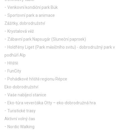
Venkovní kondiční park Bük
Sportovní park a animace
Zážitky, dobrodružství
Krystalová věž
Zábavní park Napsugár (Sluneční paprsek)
Holdfény Liget (Park měsíčního svitu) - dobrodružný park v
podhůří Alp
Hřiště
FunCity
Pohádkové hřiště regionu Répce
Eko-dobrodružství
Vaše nabíjecí stanice
Eko-túra veverčáka Otty – eko-dobrodružná hra
Turistické trasy
Aktivní volný čas
Nordic Walking