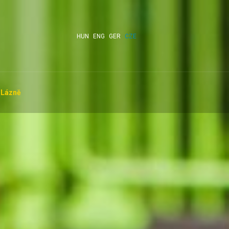
HUN
ENG
GER
CZE
Lázně