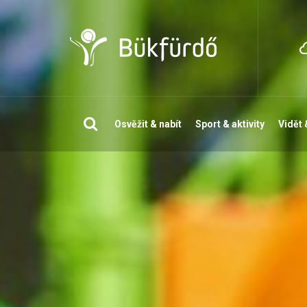
Vyhledávání
Osvěžit & nabít
Sport & aktivity
Vidět 