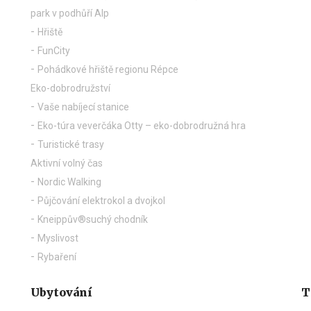
park v podhůří Alp
Hřiště
FunCity
Pohádkové hřiště regionu Répce
Eko-dobrodružství
Vaše nabíjecí stanice
Eko-túra veverčáka Otty – eko-dobrodružná hra
Turistické trasy
Aktivní volný čas
Nordic Walking
Půjčování elektrokol a dvojkol
Kneippův®suchý chodník
Myslivost
Rybaření
Ubytování
T