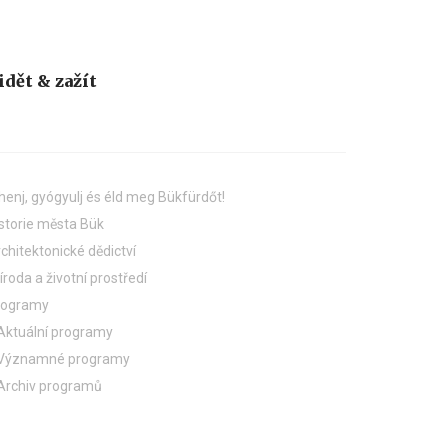
idět & zažít
henj, gyógyulj és éld meg Bükfürdőt!
storie města Bük
chitektonické dědictví
íroda a životní prostředí
rogramy
Aktuální programy
Významné programy
Archiv programů