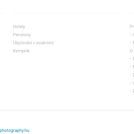
Hotely
Pr
Penziony
Ubytování v soukromí
Kempink
O
photography.hu