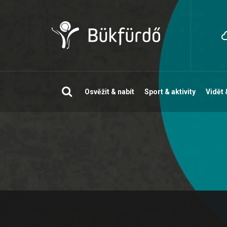
Vyhledávání
Osvěžit & nabít
Sport & aktivity
Vidět 