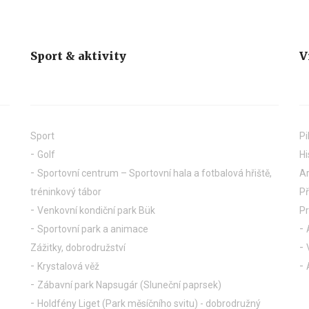
Sport & aktivity
V
Sport
Pi
Golf
Hi
Sportovní centrum – Sportovní hala a fotbalová hřiště,
Ar
tréninkový tábor
Př
Venkovní kondiční park Bük
P
Sportovní park a animace
Zážitky, dobrodružství
Krystalová věž
Zábavní park Napsugár (Sluneční paprsek)
Holdfény Liget (Park měsíčního svitu) - dobrodružný