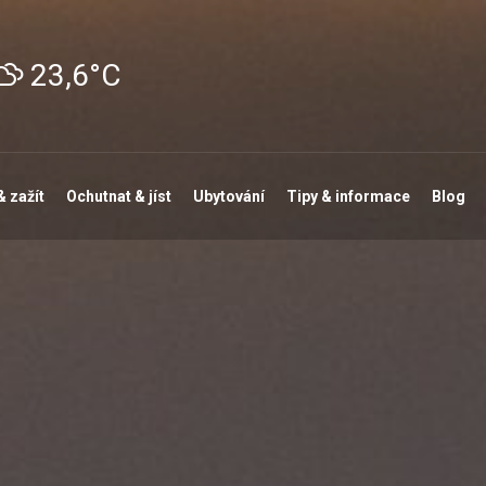
23,6°C
& zažít
Ochutnat & jíst
Ubytování
Tipy & informace
Blog