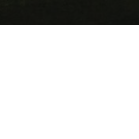
Impresszum
Kiadó: Bük, Bükfürdő Közhasznú Turisztikai Egyesület
Cím: 9737 Bük, Eötvös utca 11.
Telefon/ Fax: +36 94 558 419
Mobil: +36 30 3740 343
Képviselő neve: Tóth Tamás, elnök