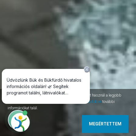
Az oldal session, permanent, third-party cookie-kat használ a legjobb
szolgáltatás nyújtásához. Az
adatvédelmi tájékoztatóban
további
információkat talál.
MEGÉRTETTEM