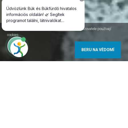
Jako většina internetových stránek, i stránky Provozovatele používají
cookies.
BERU NA VĚDOMÍ
9740 Bükfürdő Nefelejcs utca 12. Maďarsko