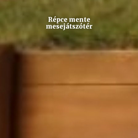
Répce mente
mesejátszótér