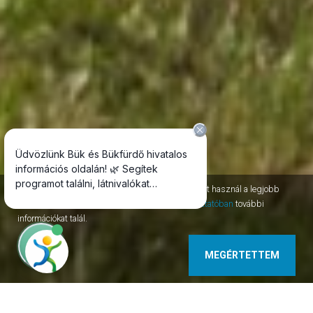
Az oldal session, permanent, third-party cookie-kat használ a legjobb
szolgáltatás nyújtásához. Az
adatvédelmi tájékoztatóban
további
információkat talál.
MEGÉRTETTEM