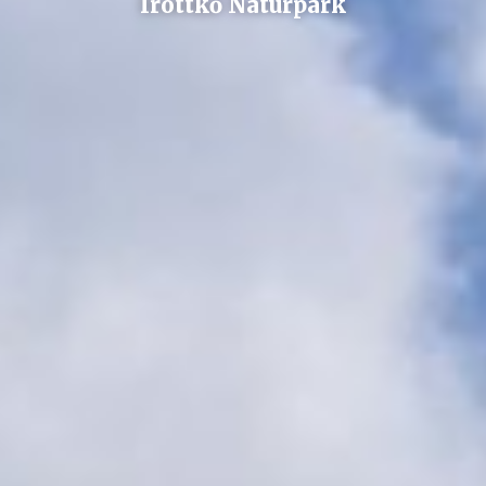
Írottkő Natúrpark