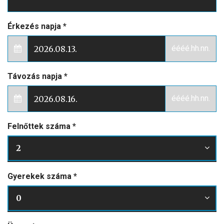
Érkezés napja
*
éééé.hh.nn.
Távozás napja
*
éééé.hh.nn.
Felnőttek száma
*
2
Gyerekek száma
*
0