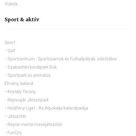
Videók
Sport & aktív
Sport
Golf
Sportcentrum - Sportcsarnok és Futballpályák, edzőtábor
Szabadtéri kondipark Bük
Sportpark és animáció
Élmény, kaland
Kristály Torony
Napsugár Játszópark
Holdfény Liget - Az Alpokalja kalandparkja
Játszótér
Répce mente mesejátszótér
FunCity