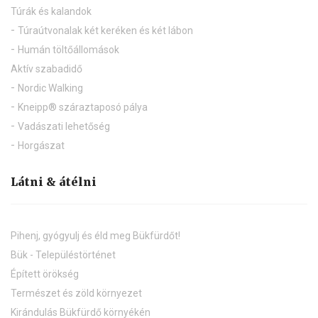
Túrák és kalandok
Túraútvonalak két keréken és két lábon
Humán töltőállomások
Aktív szabadidő
Nordic Walking
Kneipp® száraztaposó pálya
Vadászati lehetőség
Horgászat
Látni & átélni
Pihenj, gyógyulj és éld meg Bükfürdőt!
Bük - Településtörténet
Épített örökség
Természet és zöld környezet
Kirándulás Bükfürdő környékén