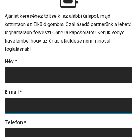
Ajánlat kéréséhez töltse ki az alábbi űrlapot, majd
kattintson az Elküld gombra. Szállásadó partnerünk a lehető
leghamarabb felveszi Önnel a kapcsolatot! Kérjük vegye
figyelembe, hogy az űrlap elküldése nem minősül
foglalásnak!
Név
*
E-mail
*
Telefon
*