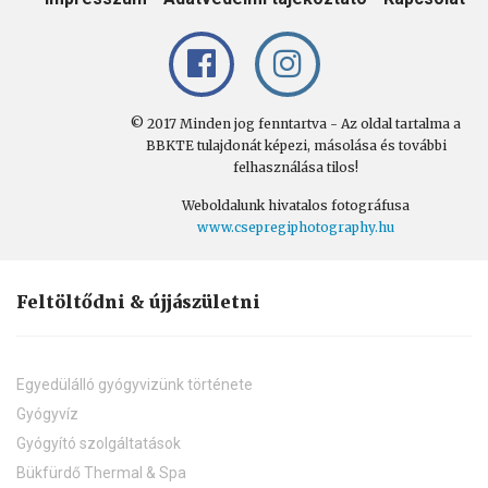
© 2017 Minden jog fenntartva - Az oldal tartalma a
BBKTE tulajdonát képezi, másolása és további
felhasználása tilos!
Weboldalunk hivatalos fotográfusa
www.csepregiphotography.hu
Feltöltődni & újjászületni
Egyedülálló gyógyvizünk története
Gyógyvíz
Gyógyító szolgáltatások
Bükfürdő Thermal & Spa