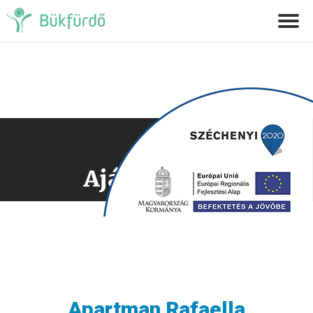
Ajánlatkérés
Apartman Rafaella