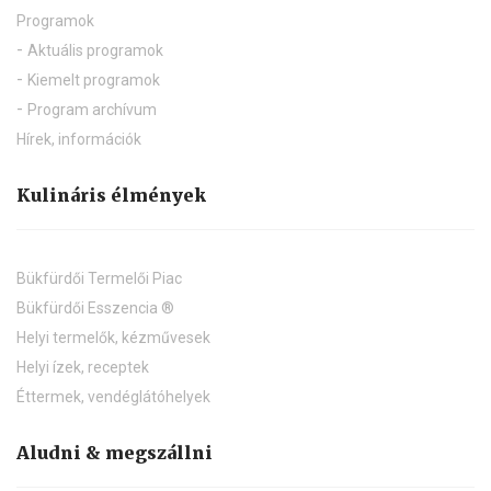
Programok
Aktuális programok
Kiemelt programok
Program archívum
Hírek, információk
Kulináris élmények
Bükfürdői Termelői Piac
Bükfürdői Esszencia ®
Helyi termelők, kézművesek
Helyi ízek, receptek
Éttermek, vendéglátóhelyek
Aludni & megszállni