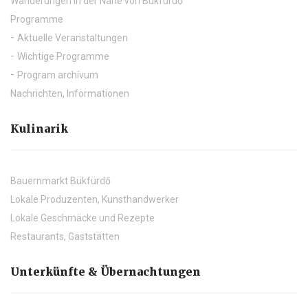
Wanderungen in der Nähe von Bükfürdő
Programme
Aktuelle Veranstaltungen
Wichtige Programme
Program archívum
Nachrichten, Informationen
Kulinarik
Bauernmarkt Bükfürdő
Lokale Produzenten, Kunsthandwerker
Lokale Geschmäcke und Rezepte
Restaurants, Gaststätten
Unterkünfte & Übernachtungen