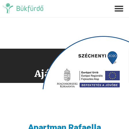
Ajánlatkérés
Apartman Rafaella