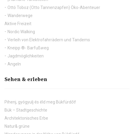
Ottó Toboz (Otto Tannenzapfen) Öko-Abenteuer
Wanderwege
Aktive Freizeit
Nordic Walking
Verleih von Elektrofahrrädern und Tandems
Kneipp ®- Barfußweg
Jagdmöglichkeiten
Angeln
Sehen & erleben
Pihenj, gyógyulj és éld meg Bükfürdőt!
Bük – Stadtgeschichte
Architektonisches Erbe
Natur& grüne