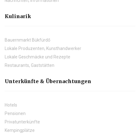
Nachrichten, Informationen
Kulinarik
Bauernmarkt Bükfürdő
Lokale Produzenten, Kunsthandwerker
Lokale Geschmäcke und Rezepte
Restaurants, Gaststätten
Unterkünfte & Übernachtungen
Hotels
Pensionen
Privatunterkünfte
Kempingplätze