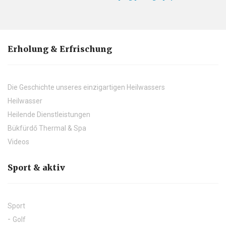
Erholung & Erfrischung
Die Geschichte unseres einzigartigen Heilwassers
Heilwasser
Heilende Dienstleistungen
Bükfürdő Thermal & Spa
Videos
Sport & aktiv
Sport
Golf