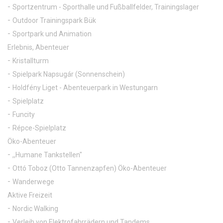
Sportzentrum - Sporthalle und Fußballfelder, Trainingslager
Outdoor Trainingspark Bük
Sportpark und Animation
Erlebnis, Abenteuer
Kristallturm
Spielpark Napsugár (Sonnenschein)
Holdfény Liget - Abenteuerpark in Westungarn
Spielplatz
Funcity
Répce-Spielplatz
Öko-Abenteuer
,,Humane Tankstellen"
Ottó Toboz (Otto Tannenzapfen) Öko-Abenteuer
Wanderwege
Aktive Freizeit
Nordic Walking
Verleih von Elektrofahrrädern und Tandems