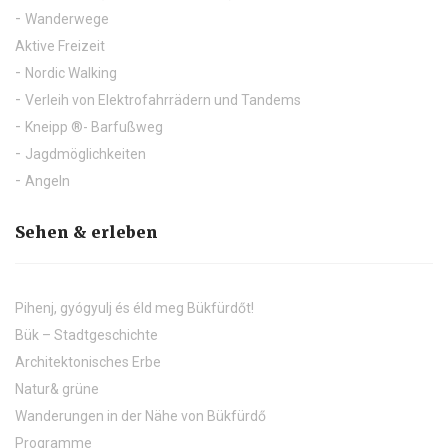
Wanderwege
Aktive Freizeit
Nordic Walking
Verleih von Elektrofahrrädern und Tandems
Kneipp ®- Barfußweg
Jagdmöglichkeiten
Angeln
Sehen & erleben
Pihenj, gyógyulj és éld meg Bükfürdőt!
Bük – Stadtgeschichte
Architektonisches Erbe
Natur& grüne
Wanderungen in der Nähe von Bükfürdő
Programme