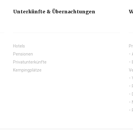
Unterkünfte & Übernachtungen
W
Hotels
Pr
Pensionen
Privatunterkünfte
Kempingplätze
Ve