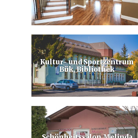
Vállalkozásom lakossági, és közületi festéssel foglalkozik.
Igényes festési munkálatok kivitelezése, korrekt árak,
megbízhatóság, pontos határidők betartása!
Kultur- und Sportzentrum
Bük, Bibliothek
Das Gebäude vom Kultur- und Sportzentrum Bük wurde
1998 eröffnet, hier wurde auch die Städtische Bibliothek
untergebracht, auch die Sporteinrichtungen Büks gehören
dazu.
Schönheitssalon Melinda