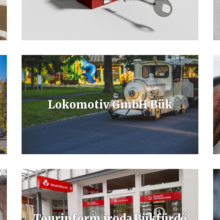
Das Büro in Bük nutzt den Vorteil, dass es über die neusten
Informationen des lokalen Immobilienmarktes verfügt.
Lokomotiv GmbH Bük
Entdecken Sie Bük und Bükfürdő einmal anders!
Tourinform iroda Bükfürdő