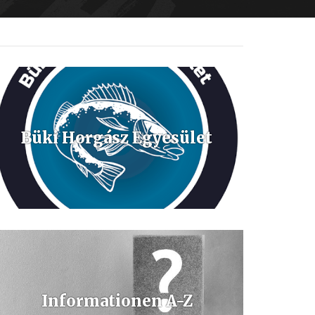
Büki Horgász Egyesület
Informationen A-Z