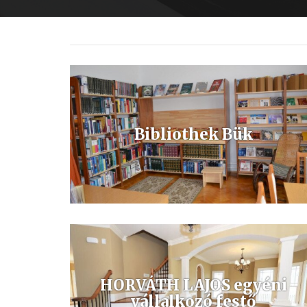
Bibliothek Bük
HORVÁTH LAJOS egyéni
vállalkozó festő