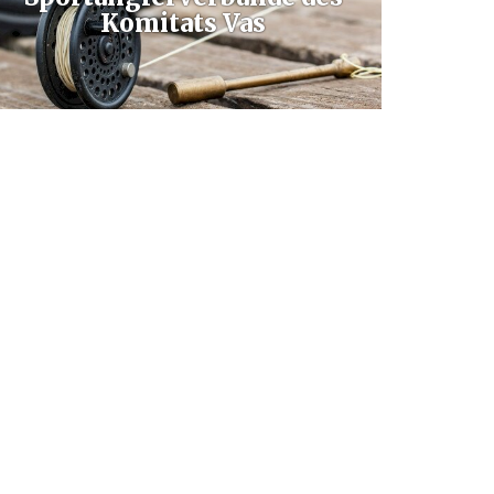
Komitats Vas
Die Vas County Association of Sport Fishing Anglers
'Associations arbeitet derzeit in Form einer gemeinnützigen
Nichtregierungsorganisation auf einer Fläche von 1397,19
ha als Eigentümer von 44 Vas- und 6 Zala-Fischgewässern.