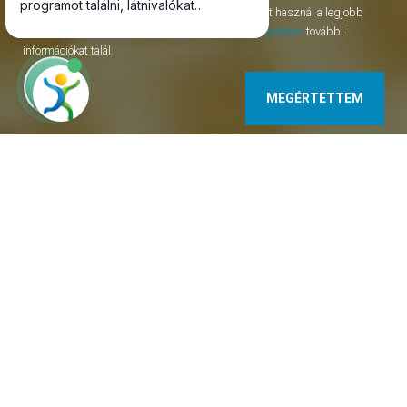
Az oldal session, permanent, third-party cookie-kat használ a legjobb
szolgáltatás nyújtásához. Az
adatvédelmi tájékoztatóban
további
információkat talál.
MEGÉRTETTEM
9636 Jákfa Tölgy utca 1. Magyarország
+3620/6292100