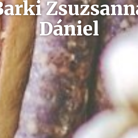
Barki Zsuzsanna
Dániel