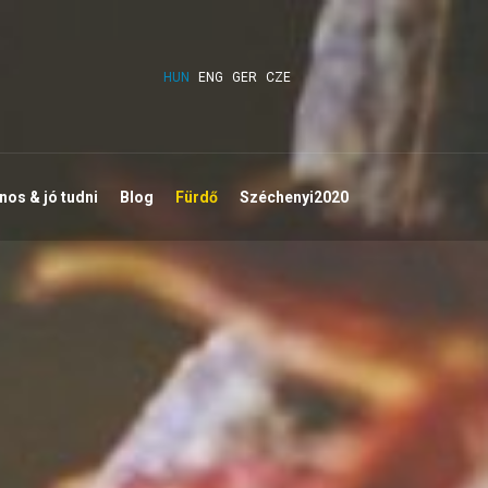
HUN
ENG
GER
CZE
os & jó tudni
Blog
Fürdő
Széchenyi2020