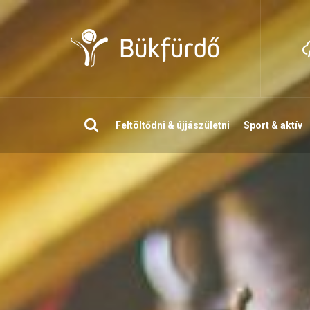
Keresés
Feltöltődni & újjászületni
Sport & aktív