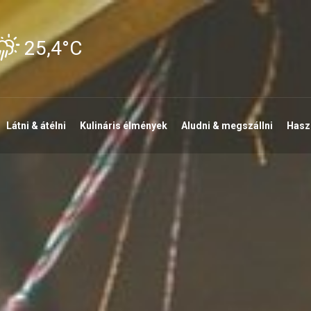
25,4°C
Látni & átélni
Kulináris élmények
Aludni & megszállni
Haszn