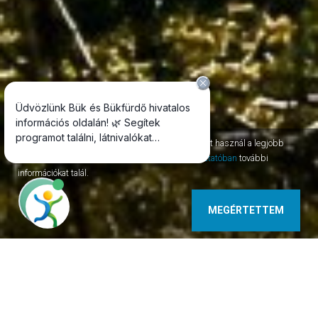
Az oldal session, permanent, third-party cookie-kat használ a legjobb
szolgáltatás nyújtásához. Az
adatvédelmi tájékoztatóban
további
információkat talál.
MEGÉRTETTEM