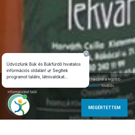
Az oldal session, permanent, third-party cookie-kat használ a legjobb
szolgáltatás nyújtásához. Az
adatvédelmi tájékoztatóban
további
információkat talál.
MEGÉRTETTEM