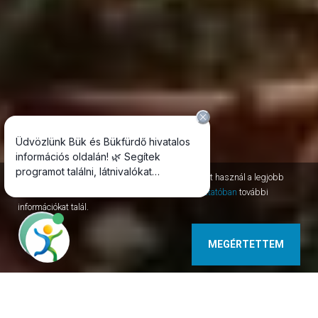
Az oldal session, permanent, third-party cookie-kat használ a legjobb
szolgáltatás nyújtásához. Az
adatvédelmi tájékoztatóban
további
információkat talál.
MEGÉRTETTEM