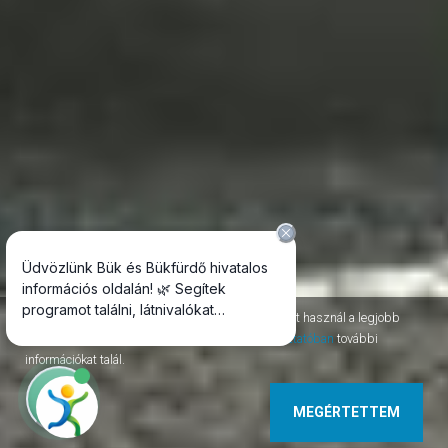
Az oldal session, permanent, third-party cookie-kat használ a legjobb
szolgáltatás nyújtásához. Az
adatvédelmi tájékoztatóban
további
információkat talál.
MEGÉRTETTEM