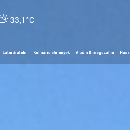
33,1°C
Látni & átélni
Kulináris élmények
Aludni & megszállni
Haszn