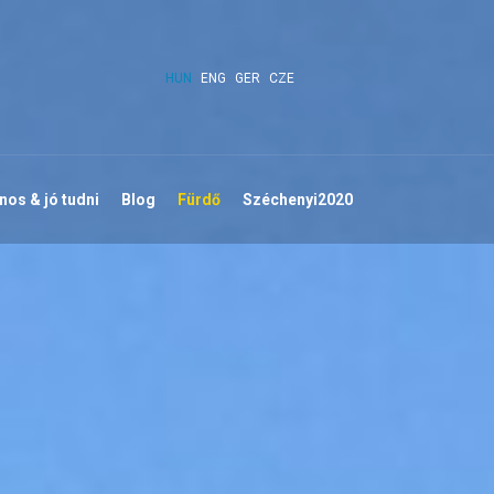
HUN
ENG
GER
CZE
os & jó tudni
Blog
Fürdő
Széchenyi2020