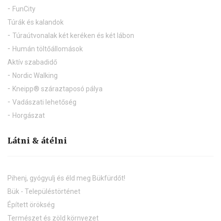
FunCity
Túrák és kalandok
Túraútvonalak két keréken és két lábon
Humán töltőállomások
Aktív szabadidő
Nordic Walking
Kneipp® száraztaposó pálya
Vadászati lehetőség
Horgászat
Látni & átélni
Pihenj, gyógyulj és éld meg Bükfürdőt!
Bük - Településtörténet
Épített örökség
Természet és zöld környezet