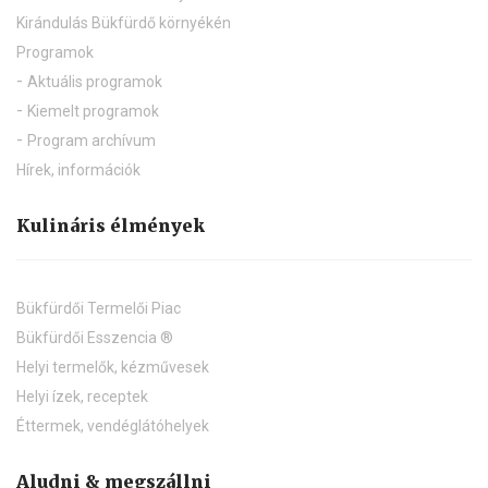
Kirándulás Bükfürdő környékén
Programok
Aktuális programok
Kiemelt programok
Program archívum
Hírek, információk
Kulináris élmények
Bükfürdői Termelői Piac
Bükfürdői Esszencia ®
Helyi termelők, kézművesek
Helyi ízek, receptek
Éttermek, vendéglátóhelyek
Aludni & megszállni