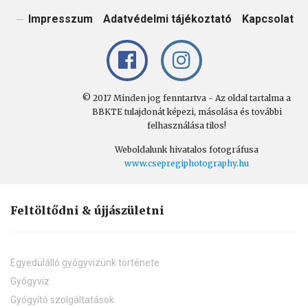
Impresszum
Adatvédelmi tájékoztató
Kapcsolat
© 2017 Minden jog fenntartva - Az oldal tartalma a
BBKTE tulajdonát képezi, másolása és további
felhasználása tilos!
Weboldalunk hivatalos fotográfusa
www.csepregiphotography.hu
Feltöltődni & újjászületni
Egyedülálló gyógyvizünk története
Gyógyvíz
Gyógyító szolgáltatások