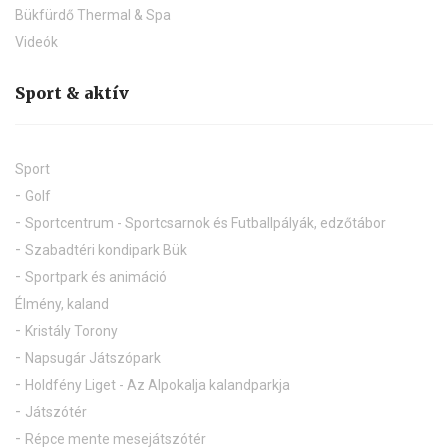
Bükfürdő Thermal & Spa
Videók
Sport & aktív
Sport
Golf
Sportcentrum - Sportcsarnok és Futballpályák, edzőtábor
Szabadtéri kondipark Bük
Sportpark és animáció
Élmény, kaland
Kristály Torony
Napsugár Játszópark
Holdfény Liget - Az Alpokalja kalandparkja
Játszótér
Répce mente mesejátszótér