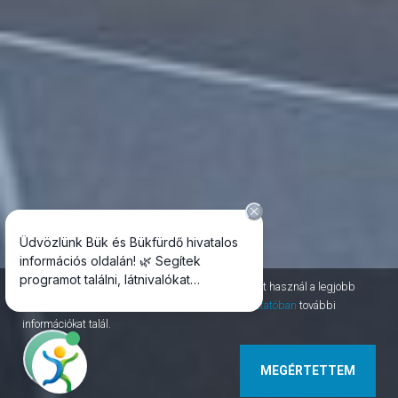
Az oldal session, permanent, third-party cookie-kat használ a legjobb
szolgáltatás nyújtásához. Az
adatvédelmi tájékoztatóban
további
információkat talál.
MEGÉRTETTEM