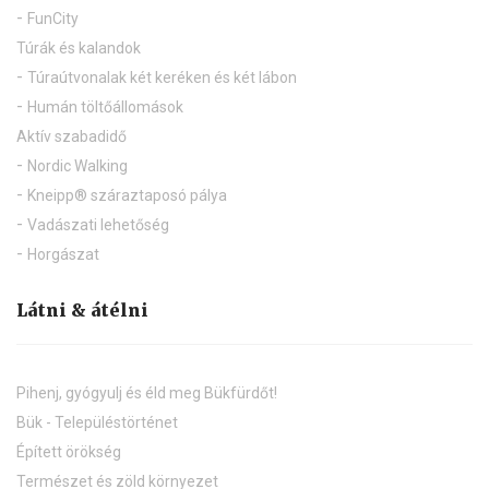
Élmény, kaland
Kristály Torony
Napsugár Játszópark
Holdfény Liget - Az Alpokalja kalandparkja
Játszótér
Répce mente mesejátszótér
FunCity
Túrák és kalandok
Túraútvonalak két keréken és két lábon
Humán töltőállomások
Aktív szabadidő
Nordic Walking
Kneipp® száraztaposó pálya
Vadászati lehetőség
Horgászat
Látni & átélni