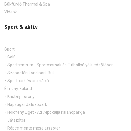
Feltöltődni & újjászületni
Egyedülálló gyógyvizünk története
Gyógyvíz
Gyógyító szolgáltatások
Bükfürdő Thermal & Spa
Videók
Sport & aktív
Sport
Golf
Sportcentrum - Sportcsarnok és Futballpályák, edzőtábor
Szabadtéri kondipark Bük
Sportpark és animáció