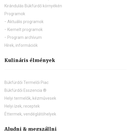
Pihenj, gyógyulj és éld meg Bükfürdőt!
Bük - Településtörténet
Épített örökség
Természet és zöld környezet
Kirándulás Bükfürdő környékén
Programok
Aktuális programok
Kiemelt programok
Program archívum
Hírek, információk
Kulináris élmények
Bükfürdői Termelői Piac