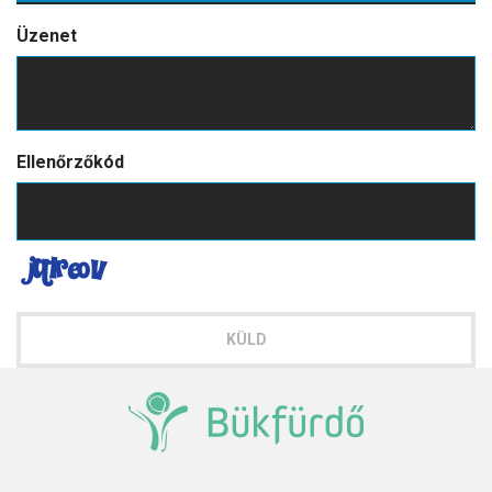
2
Gyerekek száma
*
0
Üzenet
Ellenőrzőkód