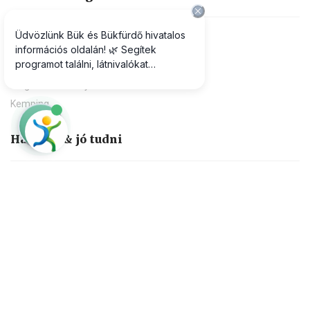
Bükfürdői Esszencia ®
Helyi termelők, kézművesek
Helyi ízek, receptek
Éttermek, vendéglátóhelyek
Aludni & megszállni
Hotel
Panzió
Magánszálláshely
Kemping
Hasznos & jó tudni
Praktikus információk