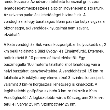
rendelkezésre. Az udvaron található terasznál grillezési
lehetőséget megbeszélés alapján ingyenesen biztosítunk.
Az udvaron parkolási lehetőséget biztosítunk. A
vendégháznál egy barátságos Berni pásztor kutya vigyáz a
biztonságra, aki vendégek nyugalmát nem zavarja,
elzárható.
A Kata vendégház Bük város központjában helyezkedik el, 2
km belül található a Büki Gyógy- és Élményfürdő. Éttermek,
boltok rövid 5-10 perces sétával elérhetők. Egy
buszmegálló 100 méterre található ahol lehetőség van a
helyi buszjárat igénybevételére. A vendégháztól 1.5 km-re
található a Kristálytorony elnevezésű 3 szintes kalandpark,
valamint 3 km-re horgászási lehetőség is kínálkozik. A
legközelebbi golfpálya szintén 3 km-re fekszik a Kata
Vendégháztól. A legközelebbi város Kőszeg, ami 22 km-re
terül el. Sárvár 25 km, Szombathely 25 km.