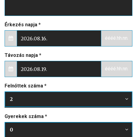
E-mail
*
Telefon
*
Érkezés napja
*
éééé.hh.nn.
Távozás napja
*
éééé.hh.nn.
Felnőttek száma
*