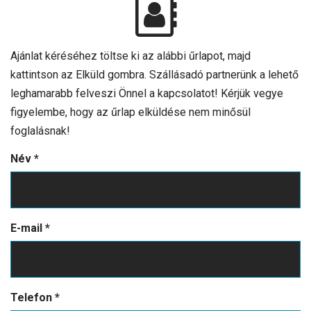
Kata Vendégház
VISSZA
9737 Bük Ifjúság utca 2.
Magyarország
Ajánlat kéréséhez töltse ki az alábbi űrlapot, majd
kattintson az Elküld gombra. Szállásadó partnerünk a lehető
leghamarabb felveszi Önnel a kapcsolatot! Kérjük vegye
figyelembe, hogy az űrlap elküldése nem minősül
foglalásnak!
Név
*