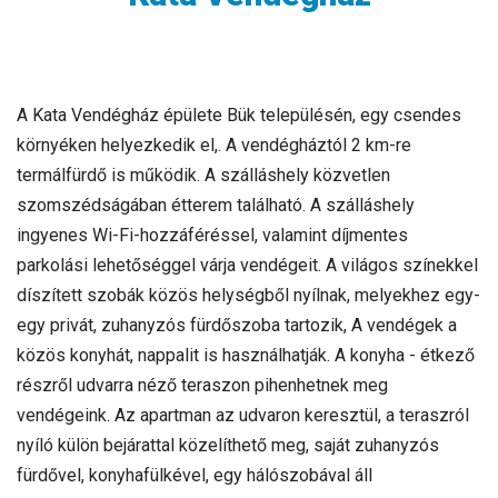
A Kata Vendégház épülete Bük településén, egy csendes
környéken helyezkedik el,. A vendégháztól 2 km-re
termálfürdő is működik. A szálláshely közvetlen
szomszédságában étterem található. A szálláshely
ingyenes Wi-Fi-hozzáféréssel, valamint díjmentes
parkolási lehetőséggel várja vendégeit. A világos színekkel
díszített szobák közös helységből nyílnak, melyekhez egy-
egy privát, zuhanyzós fürdőszoba tartozik, A vendégek a
közös konyhát, nappalit is használhatják. A konyha - étkező
részről udvarra néző teraszon pihenhetnek meg
vendégeink. Az apartman az udvaron keresztül, a teraszról
nyíló külön bejárattal közelíthető meg, saját zuhanyzós
fürdővel, konyhafülkével, egy hálószobával áll