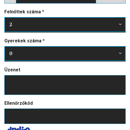
éééé.hh.nn.
Távozás napja
*
éééé.hh.nn.
Felnőttek száma
*
2
Gyerekek száma
*
0
Üzenet