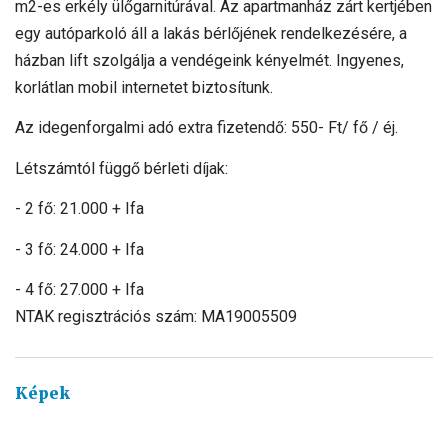
m2-es erkély ülőgarnitúrával. Az apartmanház zárt kertjében
egy autóparkoló áll a lakás bérlőjének rendelkezésére, a
házban lift szolgálja a vendégeink kényelmét. Ingyenes,
korlátlan mobil internetet biztosítunk.
Az idegenforgalmi adó extra fizetendő: 550- Ft/ fő / éj.
Létszámtól függő bérleti díjak:
- 2 fő: 21.000 + Ifa
- 3 fő: 24.000 + Ifa
- 4 fő: 27.000 + Ifa
NTAK regisztrációs szám: MA19005509
Képek