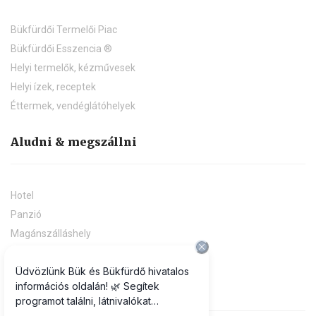
Program archívum
Hírek, információk
Kulináris élmények
Bükfürdői Termelői Piac
Bükfürdői Esszencia ®
Helyi termelők, kézművesek
Helyi ízek, receptek
Éttermek, vendéglátóhelyek
Aludni & megszállni
Hotel
Panzió