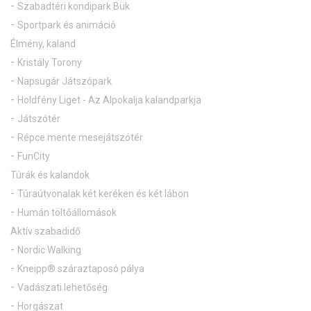
Sport
Golf
Sportcentrum - Sportcsarnok és Futballpályák, edzőtábor
Szabadtéri kondipark Bük
Sportpark és animáció
Élmény, kaland
Kristály Torony
Napsugár Játszópark
Holdfény Liget - Az Alpokalja kalandparkja
Játszótér
Répce mente mesejátszótér
FunCity
Túrák és kalandok
Túraútvonalak két keréken és két lábon
Humán töltőállomások