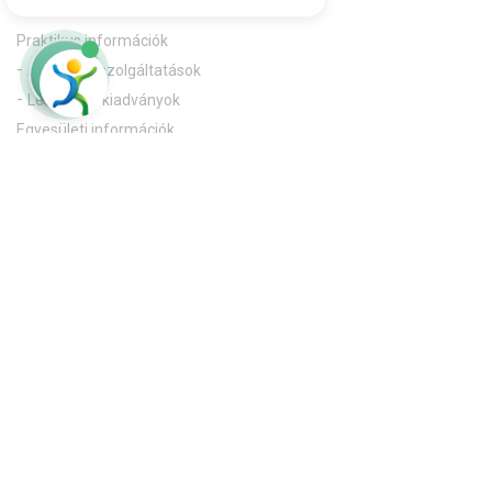
Magánszálláshely
Kemping
Hasznos & jó tudni
Praktikus információk
A-Z infók, szolgáltatások
Letölthető kiadványok
Egyesületi információk
Egyesület bemutatkozása
Sajtómegjelenések
Letölthető dokumentumok
Hasznos linkek
Pályázatok
Elérhetőség