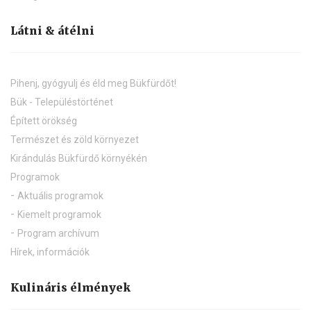
Aktív szabadidő
Nordic Walking
Kneipp® száraztaposó pálya
Vadászati lehetőség
Horgászat
Látni & átélni
Pihenj, gyógyulj és éld meg Bükfürdőt!
Bük - Településtörténet
Épített örökség
Természet és zöld környezet
Kirándulás Bükfürdő környékén
Programok
Aktuális programok
Kiemelt programok