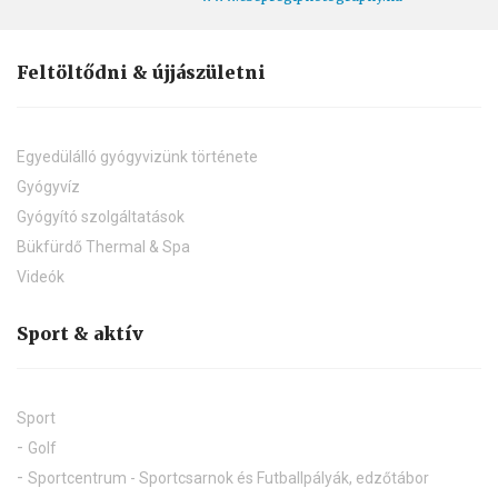
© 2017 Minden jog fenntartva - Az oldal tartalma a
BBKTE tulajdonát képezi, másolása és további
felhasználása tilos!
Weboldalunk hivatalos fotográfusa
www.csepregiphotography.hu
Feltöltődni & újjászületni
Egyedülálló gyógyvizünk története
Gyógyvíz
Gyógyító szolgáltatások
Bükfürdő Thermal & Spa
Videók
Sport & aktív