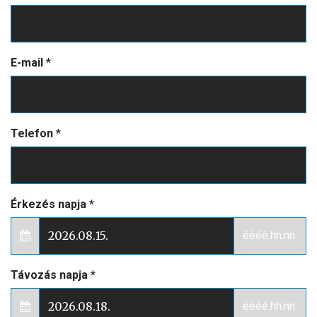
leghamarabb felveszi Önnel a kapcsolatot! Kérjük vegye
figyelembe, hogy az űrlap elküldése nem minősül
foglalásnak!
Név
*
E-mail
*
Telefon
*
Érkezés napja
*