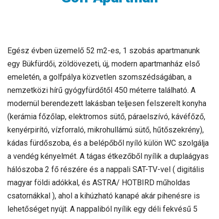
Egész évben üzemelő 52 m2-es, 1 szobás apartmanunk
egy Bükfürdői, zöldövezeti, új, modern apartmanház első
emeletén, a golfpálya közvetlen szomszédságában, a
nemzetközi hírű gyógyfürdőtől 450 méterre található. A
modernül berendezett lakásban teljesen felszerelt konyha
(kerámia főzőlap, elektromos sütő, páraelszívó, kávéfőző,
kenyérpirító, vízforraló, mikrohullámú sütő, hűtőszekrény),
kádas fürdőszoba, és a belépőből nyíló külön WC szolgálja
a vendég kényelmét. A tágas étkezőből nyílik a duplaágyas
hálószoba 2 fő részére és a nappali SAT-TV-vel ( digitális
magyar földi adókkal, és ASTRA/ HOTBIRD műholdas
csatornákkal ), ahol a kihúzható kanapé akár pihenésre is
lehetőséget nyújt. A nappaliból nyílik egy déli fekvésű 5