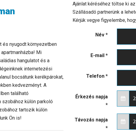
Ajánlat kéréséhez töltse ki az
tman
Szállásadó partnerünk a lehet
Kérjük vegye figyelembe, hog
Név
*
tt és nyugodt környezetben
la apartmanházba! Mi
E-mail
*
saládias hangulatot és a
égeinknek internetezési
Telefon
*
alanul bocsátunk kerékpárokat,
rmekben kedvezményt. A
ben található
Érkezés napja
n szobához külön parkoló
*
szobához tartozik külön
lunk Ön is!
Távozás napja
*