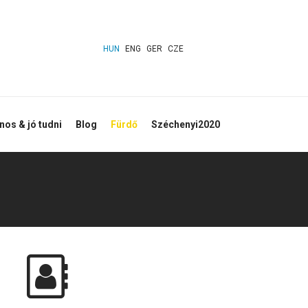
HUN
ENG
GER
CZE
os & jó tudni
Blog
Fürdő
Széchenyi2020