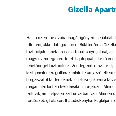
Gizella Apar
Ha ön szeretné szabadságát igényesen kialakíto
eltölteni, akkor látogasson el Bükfürdőre a Gizel
biztosítjuk önnek és családjának a nyugalmat, a c
magyar vendégszeretetet. Laptoppal érkező vend
lehetőséget biztosítunk. Vendégeink részére díjt
kerti pavilon és grillhasználatot, kör­nyező étte
horgászatot kedvelőknek lehetőségük van a közel
magántulajdonban lévő tavakon horgászni. Minde
tartozik, ami teljesen zárt udvarban van. Minden 
fürdőszoba, felszerelt stúdiókonyha. Foglaljon ná