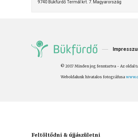
9740 Bükfürdő Termál krt. 7. Magyarország
Impressz
© 2017 Minden jog fenntartva - Az oldal t
Weboldalunk hivatalos fotográfusa
www.c
Feltöltődni & újjászületni