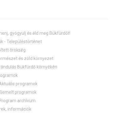
henj, gyógyulj és éld meg Bükfürdőt!
k - Településtörténet
ített örökség
rmészet és zöld környezet
rándulás Bükfürdő környékén
rogramok
Aktuális programok
Kiemelt programok
Program archívum
rek, információk