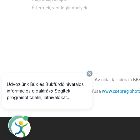
Éttermek, vendéglátóhelyek
© 2017 Minden jog fenntartva - Az oldal tartalma a BBK
Weboldalunk hivatalos fotográfusa
www.csepregiphot