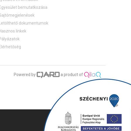
Egyesület bemutatkozása
Sajtómegjelenések
Letölthető dokumentumok
Hasznos linkek
Pályázatok
Elérhetőség
Powered by
a product of