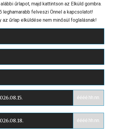
 alábbi űrlapot, majd kattintson az Elküld gombra.
ő leghamarabb felveszi Önnel a kapcsolatot!
y az űrlap elküldése nem minősül foglalásnak!
éééé.hh.nn.
éééé.hh.nn.