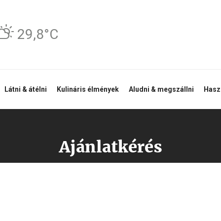
29,8°C
Látni & átélni
Kulináris élmények
Aludni & megszállni
Haszn
Ajánlatkérés