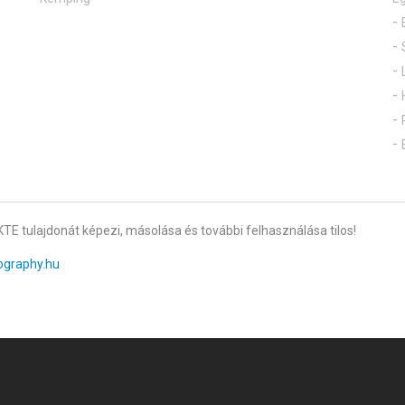
TE tulajdonát képezi, másolása és további felhasználása tilos!
ography.hu