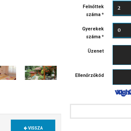
Felnőttek
2
száma
*
Gyerekek
0
száma
*
Üzenet
Ellenőrzőkód
VISSZA