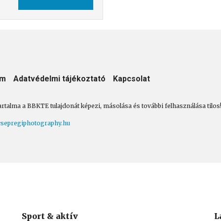
um
Adatvédelmi tájékoztató
Kapcsolat
artalma a BBKTE tulajdonát képezi, másolása és további felhasználása tilos
sepregiphotography.hu
Sport & aktív
L