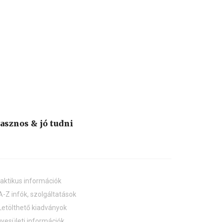
asznos & jó tudni
aktikus információk
A-Z infók, szolgáltatások
Letölthető kiadványok
yesületi információk