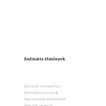
Kulináris élmények
Bükfürdői Termelői Piac
Bükfürdői Esszencia ®
Helyi termelők, kézművesek
Helyi ízek, receptek