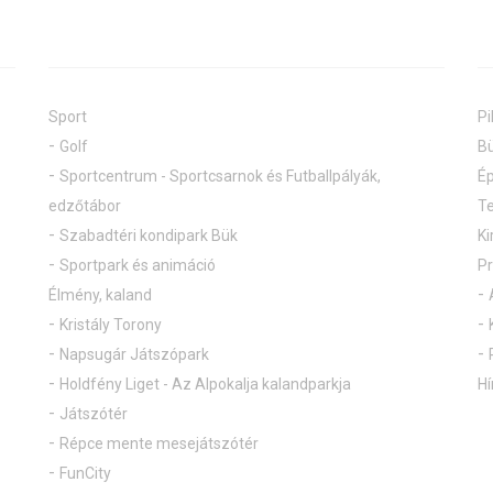
Sport
Pi
Golf
Bü
Sportcentrum - Sportcsarnok és Futballpályák,
Ép
edzőtábor
Te
Szabadtéri kondipark Bük
Ki
Sportpark és animáció
P
Élmény, kaland
Kristály Torony
Napsugár Játszópark
Holdfény Liget - Az Alpokalja kalandparkja
Hí
Játszótér
Répce mente mesejátszótér
FunCity