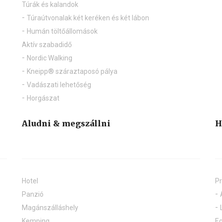
Túrák és kalandok
Túraútvonalak két keréken és két lábon
Humán töltőállomások
Aktív szabadidő
Nordic Walking
Kneipp® száraztaposó pálya
Vadászati lehetőség
Horgászat
Aludni & megszállni
H
Hotel
Pr
Panzió
Magánszálláshely
Kemping
Eg