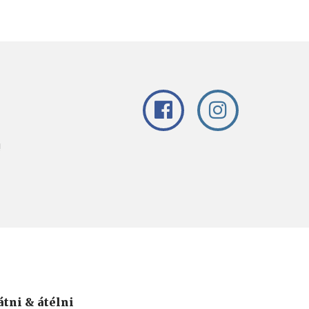
!
átni & átélni