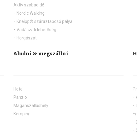
Aktív szabadidő
Nordic Walking
Kneipp® száraztaposó pálya
Vadászati lehetőség
Horgászat
Aludni & megszállni
H
Hotel
Pr
Panzió
Magánszálláshely
Kemping
Eg