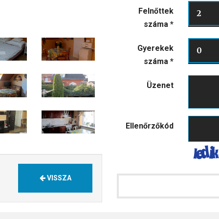
Felnőttek
2
száma
*
Gyerekek
0
száma
*
Üzenet
Ellenőrzőkód
VISSZA