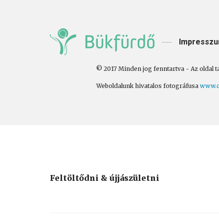
Impressz
© 2017 Minden jog fenntartva - Az oldal t
Weboldalunk hivatalos fotográfusa
www.c
Feltöltődni & újjászületni