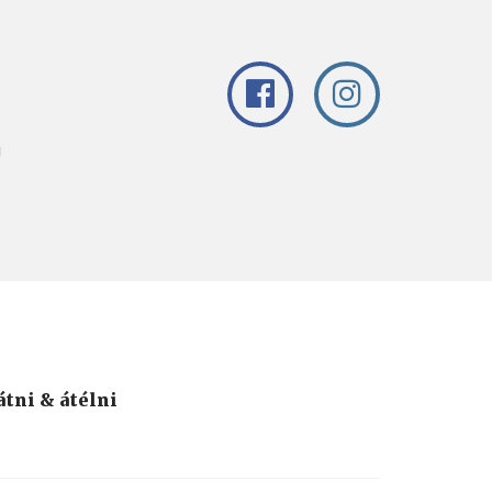
!
átni & átélni