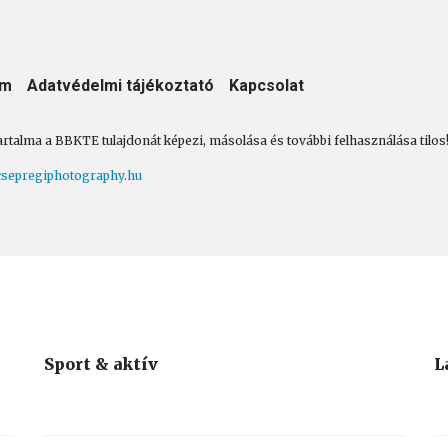
um
Adatvédelmi tájékoztató
Kapcsolat
artalma a BBKTE tulajdonát képezi, másolása és további felhasználása tilos
sepregiphotography.hu
Sport & aktív
L