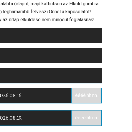
 alábbi űrlapot, majd kattintson az Elküld gombra.
ő leghamarabb felveszi Önnel a kapcsolatot!
y az űrlap elküldése nem minősül foglalásnak!
éééé.hh.nn.
éééé.hh.nn.