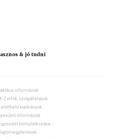
asznos & jó tudni
aktikus információk
A-Z infók, szolgáltatások
Letölthető kiadványok
yesületi információk
Egyesület bemutatkozása
Sajtómegjelenések