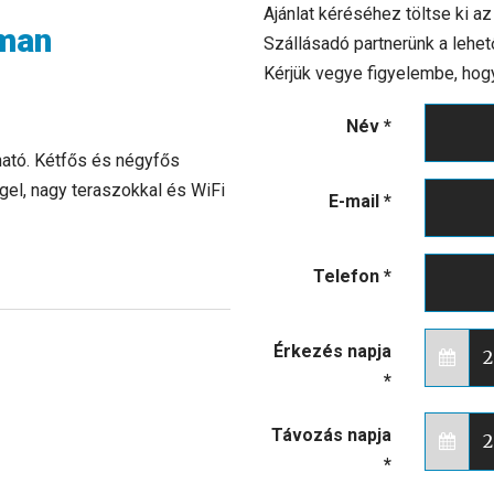
Ajánlat kéréséhez töltse ki az
tman
Szállásadó partnerünk a lehet
Kérjük vegye figyelembe, hog
Név
*
ható. Kétfős és négyfős
gel, nagy teraszokkal és WiFi
E-mail
*
Telefon
*
Érkezés napja
*
Távozás napja
*