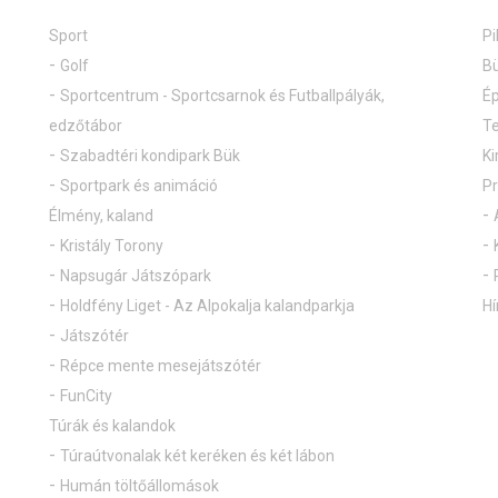
Sport
Pi
Golf
Bü
Sportcentrum - Sportcsarnok és Futballpályák,
Ép
edzőtábor
Te
Szabadtéri kondipark Bük
Ki
Sportpark és animáció
P
Élmény, kaland
Kristály Torony
Napsugár Játszópark
Holdfény Liget - Az Alpokalja kalandparkja
Hí
Játszótér
Répce mente mesejátszótér
FunCity
Túrák és kalandok
Túraútvonalak két keréken és két lábon
Humán töltőállomások