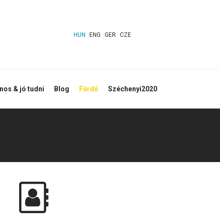
HUN
ENG
GER
CZE
os & jó tudni
Blog
Fürdő
Széchenyi2020