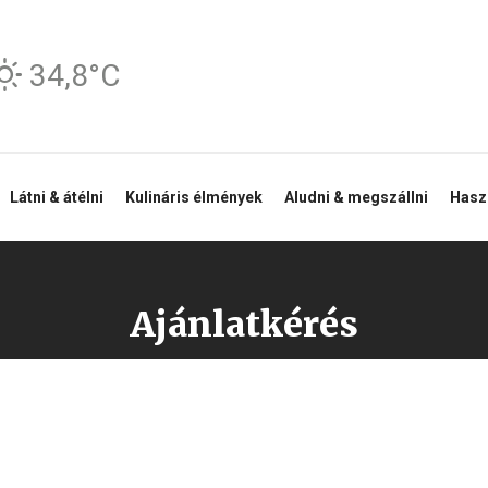
34,8°C
Látni & átélni
Kulináris élmények
Aludni & megszállni
Haszn
Ajánlatkérés