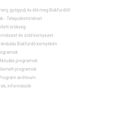
henj, gyógyulj és éld meg Bükfürdőt!
k - Településtörténet
ített örökség
rmészet és zöld környezet
rándulás Bükfürdő környékén
rogramok
Aktuális programok
Kiemelt programok
Program archívum
rek, információk