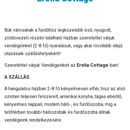
Bük városának a fürdőhöz legközelebb eső, nyugodt,
zöldövezeti részén található házban szeretettel várjuk
vendégeinket (2-8 fő) nyaralásuk, vagy akár rövidebb idejű
utazásaik szálláshelyeként!
Szeretettel várjuk Vendégeinket az
Erelia Cottage
-ban!
A SZÁLLÁS
A hangulatos házban 2-8 fő kényelmesen elfér, hisz az alsó
szinten teljesen felszerelt, amerikai konyha, tágas ebédlő,
kényelmes nappali, modern háló-, és fürdőszoba, míg a
tetőtérben további hálószobák és fürdőszoba állnak
vendégeink rendelkezésére.