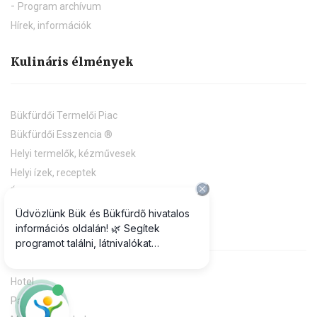
Program archívum
Hírek, információk
Kulináris élmények
Bükfürdői Termelői Piac
Bükfürdői Esszencia ®
Helyi termelők, kézművesek
Helyi ízek, receptek
Éttermek, vendéglátóhelyek
Aludni & megszállni
Hotel
Panzió