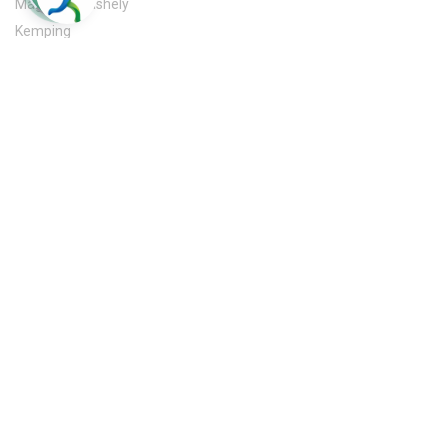
Magánszálláshely
Kemping
Hasznos & jó tudni
Praktikus információk
A-Z infók, szolgáltatások
Letölthető kiadványok
Egyesületi információk
Egyesület bemutatkozása
Sajtómegjelenések
Letölthető dokumentumok
Hasznos linkek
Pályázatok
Elérhetőség