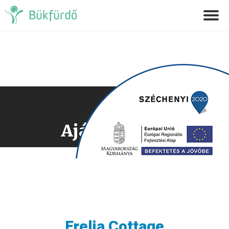
Ajánlatkérés
Erelia Cottage