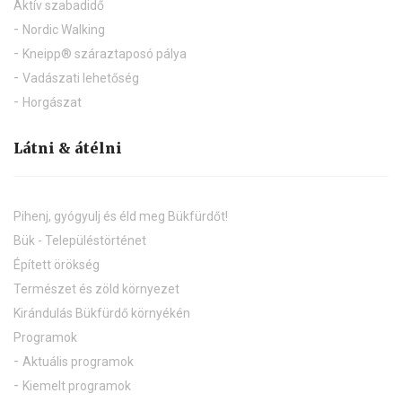
Aktív szabadidő
Nordic Walking
Kneipp® száraztaposó pálya
Vadászati lehetőség
Horgászat
Látni & átélni
Pihenj, gyógyulj és éld meg Bükfürdőt!
Bük - Településtörténet
Épített örökség
Természet és zöld környezet
Kirándulás Bükfürdő környékén
Programok
Aktuális programok
Kiemelt programok