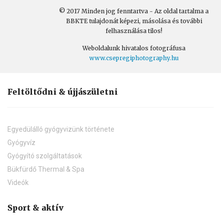
© 2017 Minden jog fenntartva - Az oldal tartalma a
BBKTE tulajdonát képezi, másolása és további
felhasználása tilos!
Weboldalunk hivatalos fotográfusa
www.csepregiphotography.hu
Feltöltődni & újjászületni
Egyedülálló gyógyvizünk története
Gyógyvíz
Gyógyító szolgáltatások
Bükfürdő Thermal & Spa
Videók
Sport & aktív