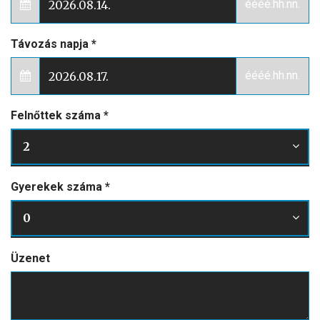
éééé.hh.nn.
Távozás napja
*
éééé.hh.nn.
Felnőttek száma
*
2
Gyerekek száma
*
0
Üzenet