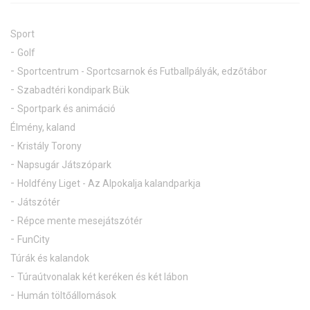
Sport
Golf
Sportcentrum - Sportcsarnok és Futballpályák, edzőtábor
Szabadtéri kondipark Bük
Sportpark és animáció
Élmény, kaland
Kristály Torony
Napsugár Játszópark
Holdfény Liget - Az Alpokalja kalandparkja
Játszótér
Répce mente mesejátszótér
FunCity
Túrák és kalandok
Túraútvonalak két keréken és két lábon
Humán töltőállomások