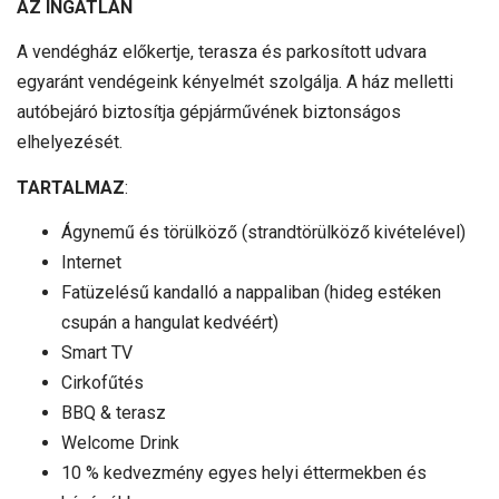
AZ INGATLAN
A vendégház előkertje, terasza és parkosított udvara
egyaránt vendégeink kényelmét szolgálja. A ház melletti
autóbejáró biztosítja gépjárművének biztonságos
elhelyezését.
TARTALMAZ
:
Ágynemű és törülköző (strandtörülköző kivételével)
Internet
Fatüzelésű kandalló a nappaliban (hideg estéken
csupán a hangulat kedvéért)
Smart TV
Cirkofűtés
BBQ & terasz
Welcome Drink
10 % kedvezmény egyes helyi éttermekben és