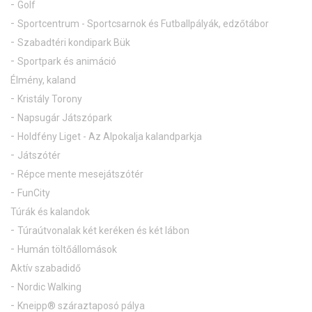
Golf
Sportcentrum - Sportcsarnok és Futballpályák, edzőtábor
Szabadtéri kondipark Bük
Sportpark és animáció
Élmény, kaland
Kristály Torony
Napsugár Játszópark
Holdfény Liget - Az Alpokalja kalandparkja
Játszótér
Répce mente mesejátszótér
FunCity
Túrák és kalandok
Túraútvonalak két keréken és két lábon
Humán töltőállomások
Aktív szabadidő
Nordic Walking
Kneipp® száraztaposó pálya