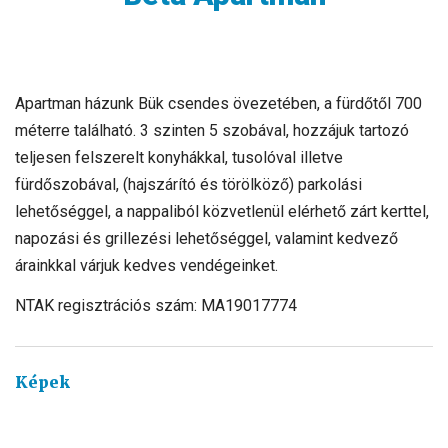
Apartman házunk Bük csendes övezetében, a fürdőtől 700
méterre található. 3 szinten 5 szobával, hozzájuk tartozó
teljesen felszerelt konyhákkal, tusolóval illetve
fürdőszobával, (hajszárító és törölköző) parkolási
lehetőséggel, a nappaliból közvetlenül elérhető zárt kerttel,
napozási és grillezési lehetőséggel, valamint kedvező
árainkkal várjuk kedves vendégeinket.
NTAK regisztrációs szám: MA19017774
Képek