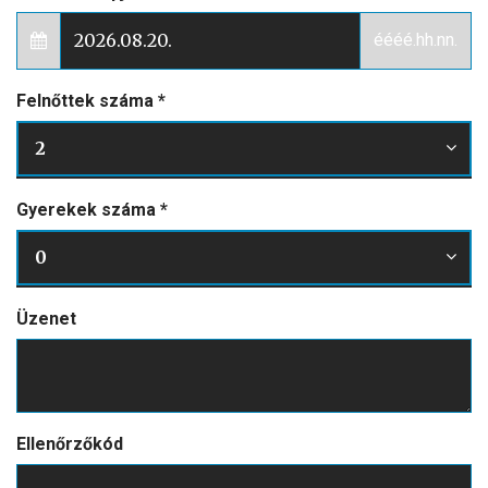
éééé.hh.nn.
Felnőttek száma
*
2
Gyerekek száma
*
0
Üzenet
Ellenőrzőkód