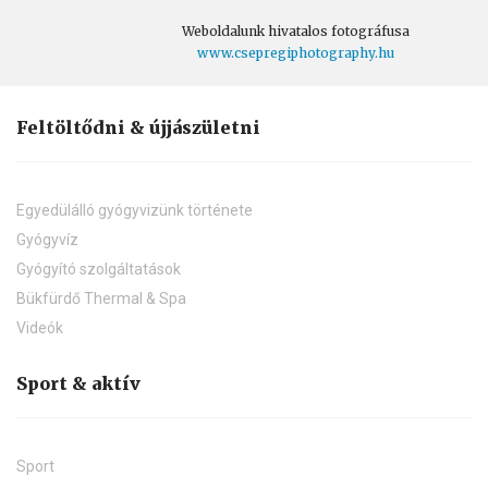
Weboldalunk hivatalos fotográfusa
www.csepregiphotography.hu
Feltöltődni & újjászületni
Egyedülálló gyógyvizünk története
Gyógyvíz
Gyógyító szolgáltatások
Bükfürdő Thermal & Spa
Videók
Sport & aktív
Sport