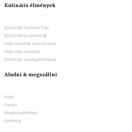
Kulináris élmények
Bükfürdői Termelői Piac
Bükfürdői Esszencia ®
Helyi termelők, kézművesek
Helyi ízek, receptek
Éttermek, vendéglátóhelyek
Aludni & megszállni
Hotel
Panzió
Magánszálláshely
Kemping