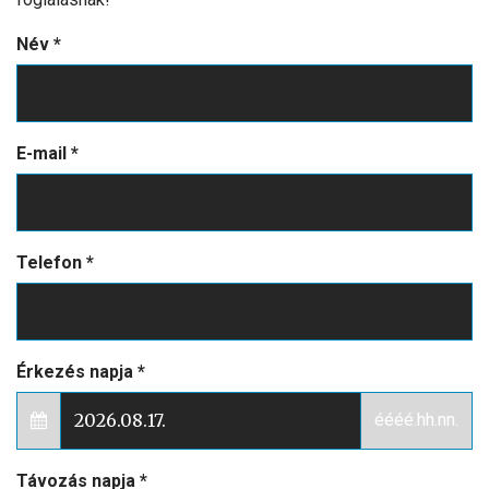
Név
*
E-mail
*
Telefon
*
Érkezés napja
*
éééé.hh.nn.
Távozás napja
*