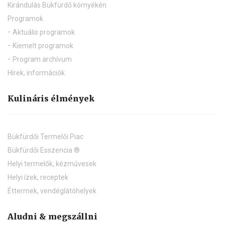
Kirándulás Bükfürdő környékén
Programok
Aktuális programok
Kiemelt programok
Program archívum
Hírek, információk
Kulináris élmények
Bükfürdői Termelői Piac
Bükfürdői Esszencia ®
Helyi termelők, kézművesek
Helyi ízek, receptek
Éttermek, vendéglátóhelyek
Aludni & megszállni