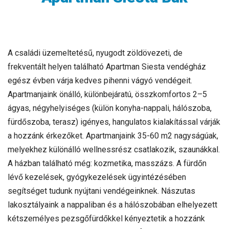
A családi üzemeltetésű, nyugodt zöldövezeti, de
frekventált helyen található Apartman Siesta ven­dégház
egész évben várja kedves pihenni vágyó vendégeit.
Apartmanjaink önálló, különbejáratú, összkomfortos 2–5
ágyas, négyhelyiséges (külön konyha-nappali, hálószoba,
fürdőszoba, terasz) igényes, hangulatos kialakítással várják
a hozzánk érkezőket. Apartmanjaink 35-60 m2 nagyságúak,
melyekhez különálló wellnessrész csatlakozik, szaunákkal.
A házban található még: kozmetika, masszázs. A fürdőn
lévő kezelések, gyógykezelések ügyintézésében
segítséget tudunk nyújtani vendégeinknek. Nászutas
lakosztályaink a nappaliban és a hálószobában elhelyezett
kétszemélyes pezsgőfürdőkkel kényeztetik a hozzánk