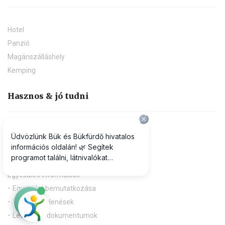
Hotel
Panzió
Magánszálláshely
Kemping
Hasznos & jó tudni
Praktikus információk
A-Z infók, szolgáltatások
Letölthető kiadványok
Egyesületi információk
Egyesület bemutatkozása
Sajtómegjelenések
Letölthető dokumentumok