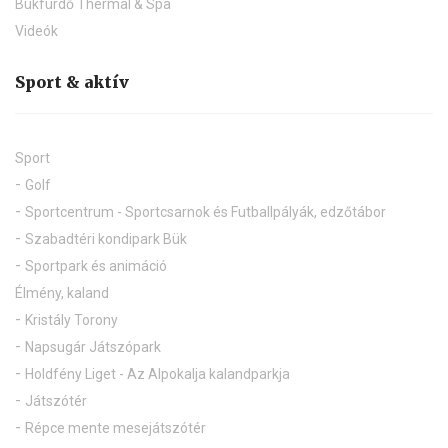
Bükfürdő Thermal & Spa
Videók
Sport & aktív
Sport
Golf
Sportcentrum - Sportcsarnok és Futballpályák, edzőtábor
Szabadtéri kondipark Bük
Sportpark és animáció
Élmény, kaland
Kristály Torony
Napsugár Játszópark
Holdfény Liget - Az Alpokalja kalandparkja
Játszótér
Répce mente mesejátszótér