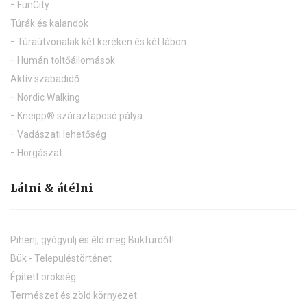
FunCity
Túrák és kalandok
Túraútvonalak két keréken és két lábon
Humán töltőállomások
Aktív szabadidő
Nordic Walking
Kneipp® száraztaposó pálya
Vadászati lehetőség
Horgászat
Látni & átélni
Pihenj, gyógyulj és éld meg Bükfürdőt!
Bük - Településtörténet
Épített örökség
Természet és zöld környezet