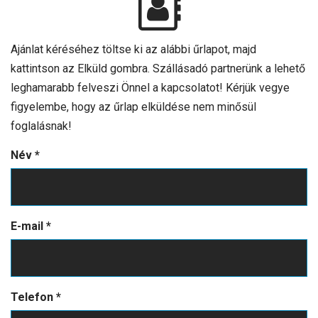
Ajánlat kéréséhez töltse ki az alábbi űrlapot, majd
kattintson az Elküld gombra. Szállásadó partnerünk a lehető
leghamarabb felveszi Önnel a kapcsolatot! Kérjük vegye
figyelembe, hogy az űrlap elküldése nem minősül
foglalásnak!
Név
*
E-mail
*
Telefon
*