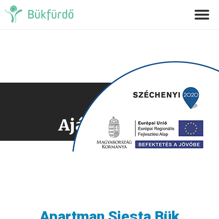
Ajánlatkérés
Apartman Siesta Bük