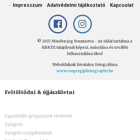
Impresszum
Adatvédelmi tájékoztató
Kapcsolat
© 2017 Minden jog fenntartva - Az oldal tartalma a
BBKTE tulajdonát képezi, másolása és további
felhasználása tilos!
Weboldalunk hivatalos fotográfusa
www.csepregiphotography.hu
Feltöltődni & újjászületni
Egyedülálló gyógyvizünk története
Gyógyvíz
Gyógyító szolgáltatások