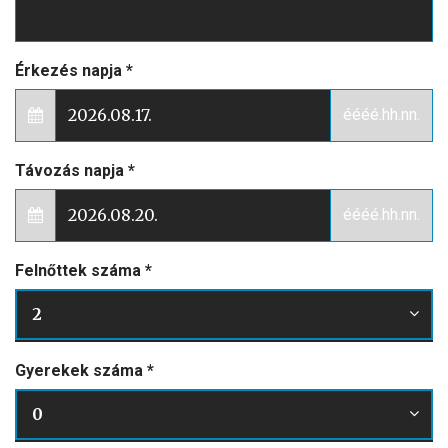
Érkezés napja
*
éééé.hh.nn.
Távozás napja
*
éééé.hh.nn.
Felnőttek száma
*
2
Gyerekek száma
*
0