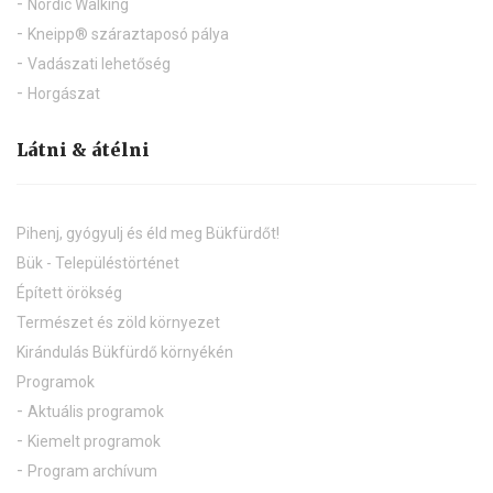
Nordic Walking
Kneipp® száraztaposó pálya
Vadászati lehetőség
Horgászat
Látni & átélni
Pihenj, gyógyulj és éld meg Bükfürdőt!
Bük - Településtörténet
Épített örökség
Természet és zöld környezet
Kirándulás Bükfürdő környékén
Programok
Aktuális programok
Kiemelt programok
Program archívum