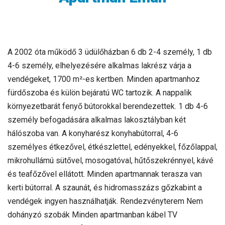
A 2002 óta működő 3 üdülőházban 6 db 2-4 személy, 1 db
4-6 személy, elhelyezésére alkalmas lakrész várja a
vendégeket, 1700 m²-es kertben. Minden apartmanhoz
fürdőszoba és külön bejáratú WC tartozik. A nappalik
környezetbarát fenyő bútorokkal berendezettek. 1 db 4-6
személy befogadására alkalmas lakosztályban két
hálószoba van. A konyharész konyhabútorral, 4-6
személyes étkezővel, étkészlettel, edényekkel, főzőlappal,
mikrohullámú sütővel, mosogatóval, hűtőszekrénnyel, kávé
és teafőzővel ellátott. Minden apartmannak terasza van
kerti bútorral. A szaunát, és hidromasszázs gőzkabint a
vendégek ingyen használhatják. Rendezvényterem Nem
dohányzó szobák Minden apartmanban kábel TV