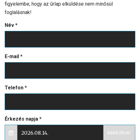
figyelembe, hogy az űrlap elküldése nem minősül
foglalásnak!
Név
*
E-mail
*
Telefon
*
Érkezés napja
*
éééé.hh.nn.