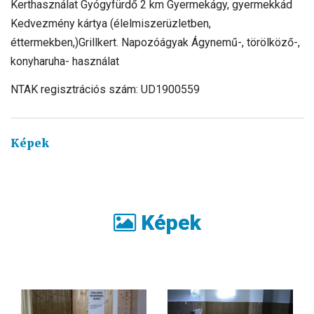
Kerthasználat Gyógyfürdő 2 km Gyermekágy, gyermekkád
Kedvezmény kártya (élelmiszerüzletben,
éttermekben,)Grillkert. Napozóágyak Ágynemű-, törölköző-,
konyharuha- használat
NTAK regisztrációs szám: UD1900559
Képek
Képek