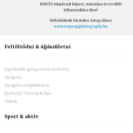
BBKTE tulajdonát képezi, másolása és további
felhasználása tilos!
Weboldalunk hivatalos fotográfusa
www.csepregiphotography.hu
Feltöltődni & újjászületni
Egyedülálló gyógyvizünk története
Gyógyvíz
Gyógyító szolgáltatások
Bükfürdő Thermal & Spa
Videók
Sport & aktív