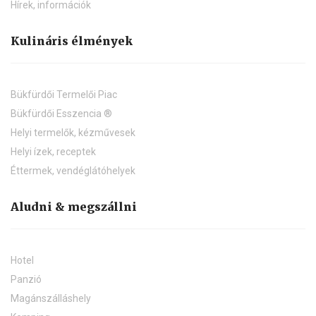
Hírek, információk
Kulináris élmények
Bükfürdői Termelői Piac
Bükfürdői Esszencia ®
Helyi termelők, kézművesek
Helyi ízek, receptek
Éttermek, vendéglátóhelyek
Aludni & megszállni
Hotel
Panzió
Magánszálláshely