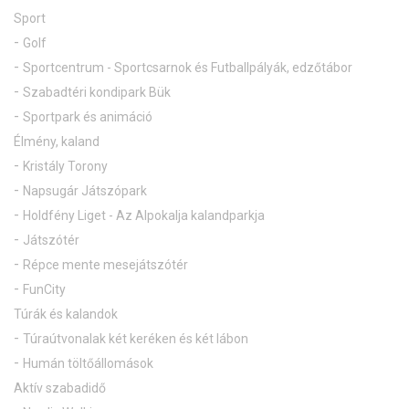
Sport
Golf
Sportcentrum - Sportcsarnok és Futballpályák, edzőtábor
Szabadtéri kondipark Bük
Sportpark és animáció
Élmény, kaland
Kristály Torony
Napsugár Játszópark
Holdfény Liget - Az Alpokalja kalandparkja
Játszótér
Répce mente mesejátszótér
FunCity
Túrák és kalandok
Túraútvonalak két keréken és két lábon
Humán töltőállomások
Aktív szabadidő