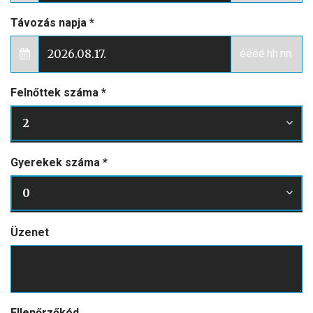
Távozás napja
*
éééé.hh.nn.
Felnőttek száma
*
2
Gyerekek száma
*
0
Üzenet
Ellenőrzőkód