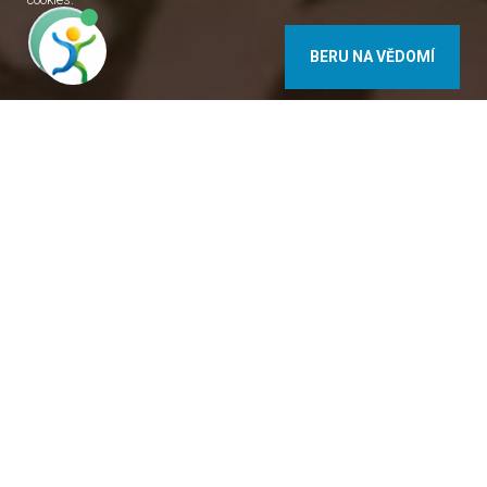
BERU NA VĚDOMÍ
4
Jaký je Váš názor