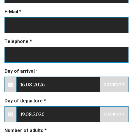
E-Mail
*
Telephone
*
Day of arrival
*
dd.mm.rrrr
Day of departure
*
dd.mm.rrrr
Number of adults
*