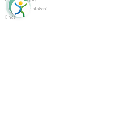
Informace A–Z
Publikace ke stažení
O nás
Představujeme se
Mediální výstupy
Dokumenty ke stažení
Useful links
Pályázatok
© 2018 All rights reserved
Powered by
a
The official photograph of our website is
product of
www.csepregiphotography.hu