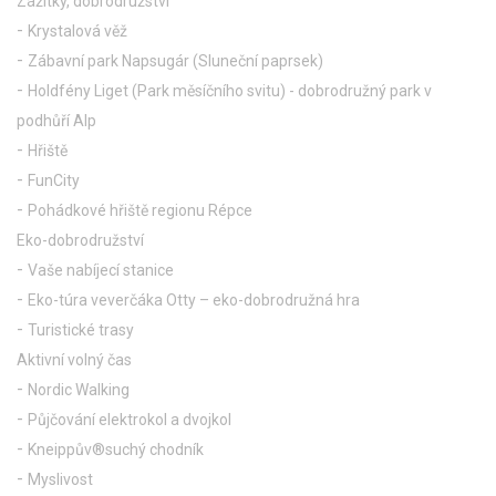
Zážitky, dobrodružství
Krystalová věž
Zábavní park Napsugár (Sluneční paprsek)
Holdfény Liget (Park měsíčního svitu) - dobrodružný park v
podhůří Alp
Hřiště
FunCity
Pohádkové hřiště regionu Répce
Eko-dobrodružství
Vaše nabíjecí stanice
Eko-túra veverčáka Otty – eko-dobrodružná hra
Turistické trasy
Aktivní volný čas
Nordic Walking
Půjčování elektrokol a dvojkol
Kneippův®suchý chodník
Myslivost