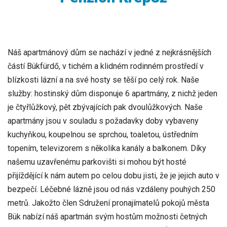
Náš apartmánový dům se nachází v jedné z nejkrásnějších
částí Bükfürdő, v tichém a klidném rodinném prostředí v
blízkosti lázní a na své hosty se těší po celý rok. Naše
služby: hostinský dům disponuje 6 apartmány, z nichž jeden
je čtyřlůžkový, pět zbývajících pak dvoulůžkových. Naše
apartmány jsou v souladu s požadavky doby vybaveny
kuchyňkou, koupelnou se sprchou, toaletou, ústředním
topením, televizorem s několika kanály a balkonem. Díky
našemu uzavřenému parkovišti si mohou být hosté
přijíždějící k nám autem po celou dobu jisti, že je jejich auto v
bezpečí. Léčebné lázně jsou od nás vzdáleny pouhých 250
metrů. Jakožto člen Sdružení pronajímatelů pokojů města
Bük nabízí náš apartmán svým hostům možnosti četných