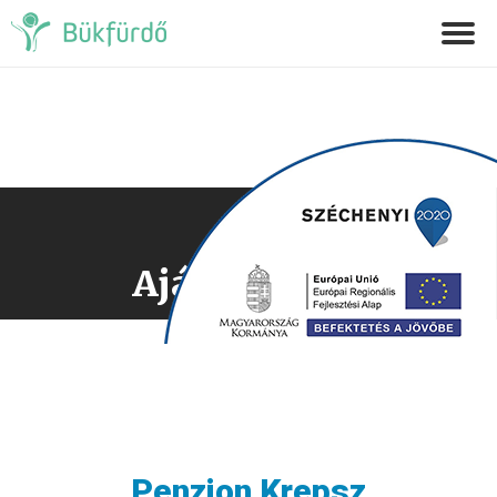
Ajánlatkérés
Penzion Krepsz