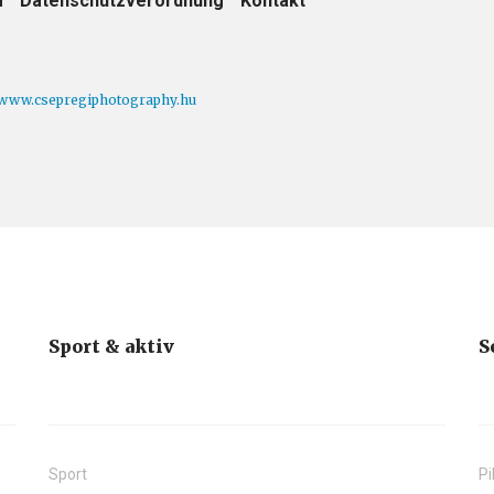
m
Datenschutzverordnung
Kontakt
www.csepregiphotography.hu
Sport & aktiv
S