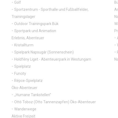
Sport
Pi
Golf
Bü
Sportzentrum - Sporthalle und Fußballfelder,
Ar
Trainingslager
Na
Outdoor Trainingspark Bük
Wa
Sportpark und Animation
P
Erlebnis, Abenteuer
Kristallturm
Spielpark Napsugár (Sonnenschein)
Holdfény Liget - Abenteuerpark in Westungarn
Na
Spielplatz
Funcity
Répce-Spielplatz
Öko-Abenteuer
,,Humane Tankstellen"
Ottó Toboz (Otto Tannenzapfen) Öko-Abenteuer
Wanderwege