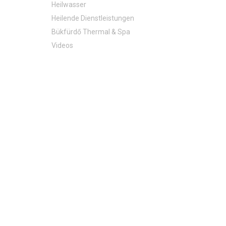
Die Geschichte unseres einzigartigen Heilwassers
Heilwasser
Heilende Dienstleistungen
Bükfürdő Thermal & Spa
Videos