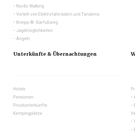
Aktive Freizeit
Nordic Walking
Verleih von Elektrofahrrädern und Tandems
Kneipp ®- Barfußweg
Jagdmöglichkeiten
Angeln
Unterkünfte & Übernachtungen
W
Hotels
Pr
Pensionen
Privatunterkünfte
Kempingplätze
Ve