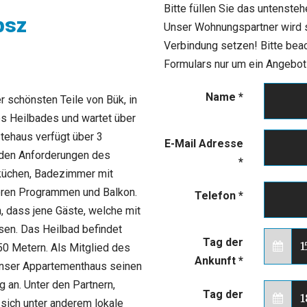
Bitte füllen Sie das untenste
psz
Unser Wohnungspartner wird si
Verbindung setzen! Bitte bea
Formulars nur um ein Angebot b
Name
*
 schönsten Teile von Bük, in
es Heilbades und wartet über
tehaus verfügt über 3
E-Mail Adresse
den Anforderungen des
*
küchen, Badezimmer mit
eren Programmen und Balkon.
Telefon
*
 dass jene Gäste, welche mit
ssen. Das Heilbad befindet
Tag der
50 Metern. Als Mitglied des
Ankunft
*
unser Appartementhaus seinen
 an. Unter den Partnern,
Tag der
sich unter anderem lokale