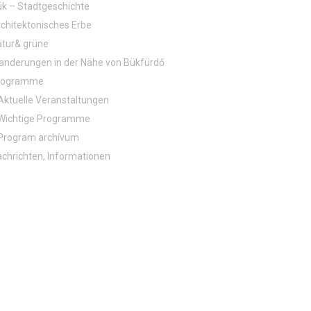
henj, gyógyulj és éld meg Bükfürdőt!
k – Stadtgeschichte
chitektonisches Erbe
tur& grüne
nderungen in der Nähe von Bükfürdő
rogramme
Aktuelle Veranstaltungen
Wichtige Programme
Program archívum
chrichten, Informationen