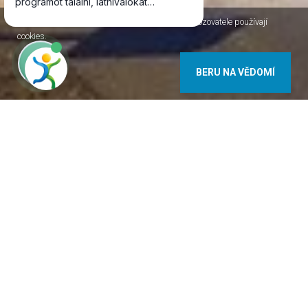
Jako většina internetových stránek, i stránky Provozovatele používají
cookies.
BERU NA VĚDOMÍ
9737 Bük Petőfi u. 29. Maďarsko
www.buk.hu