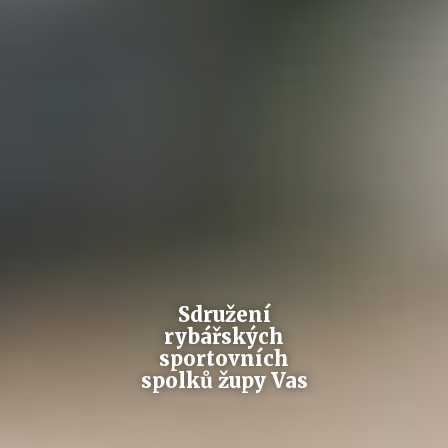
Sdružení
rybářských
sportovních
spolků župy Vas