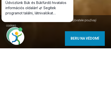
Jako většina internetových stránek, i stránky Provozovatele používají
cookies.
BERU NA VĚDOMÍ
9795 Vaskeresztes 165/4 hrsz. Maďarsko