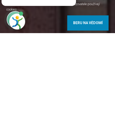
Jako většina internetových stránek, i stránky Provozovatele používají
cookies.
BERU NA VĚDOMÍ
9737 Bük Béke u. 8. Maďarsko
+36 94 558 388